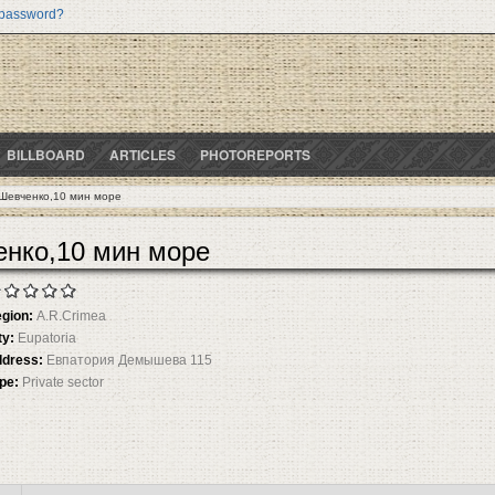
 password?
BILLBOARD
ARTICLES
PHOTOREPORTS
/Шевченко,10 мин море
енко,10 мин море
gion:
A.R.Crimea
ty:
Eupatoria
dress:
Евпатория Демышева 115
pe:
Private sector