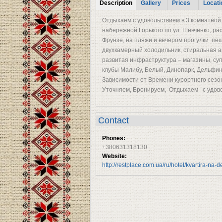
Tabs
Description
Gallery
Prices
Locati
(active tab)
Отдыхаем с удовольствием в 3 комнатной
набережной Горького по ул. Шевченко, ра
Фрунзе, на пляжи и вечером прогулки пеш
двухкамерный холодильник, стиральная ав
развитая инфраструктура – магазины, су
клубы Малибу, Белый, Динопарк, Дельфина
Зависимости от Времени курортного сезо
Уточняем, Бронируем, Отдыхаем с удов
Contact
Phones:
+380631318130
Website:
http://restplace.com.ua/ru/hotel/kvartira-