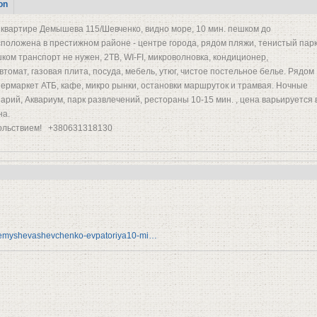
on
 квартире Демышева 115/Шевченко, видно море, 10 мин. пешком до
сположена в престижном районе - центре города, рядом пляжи, тенистый пар
ком транспорт не нужен, 2ТВ, WI-FI, микроволновка, кондиционер,
томат, газовая плита, посуда, мебель, утюг, чистое постельное белье. Рядом
пермаркет АТБ, кафе, микро рынки, остановки маршруток и трамвая. Ночные
рий, Аквариум, парк развлечений, рестораны 10-15 мин. , цена варьируется 
на.
ольствием! +380631318130
na-demyshevashevchenko-evpatoriya10-mi…