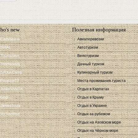
ho's new
Полезная информация
CadySeave
Авиаперевозки
SvitAL
Автотуризм
Thomasevc
Велотуризм
Thomasdzq
Дачный туризм
SIRKA Camp
Кулинарный туризм
Proslavv12
Места проживания туриста
JustinVANDA
Отдых в Карпатах
Gogi
Отдых в Крыму
JamesToula
Отдых в Украине
Michaelmut
Отдых за рубежом
Отдых на Азовском море
Отдых на Чёрном море