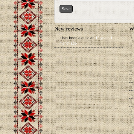
New reviews
W
It has been a quite an
13 years 1
month ago