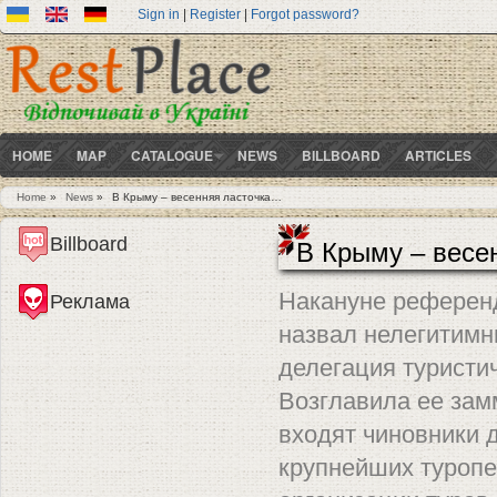
Sign in
|
Register
|
Forgot password?
HOME
MAP
CATALOGUE
NEWS
BILLBOARD
ARTICLES
Home
»
News
»
В Крыму – весенняя ласточка…
You are here
Billboard
В Крыму – весе
Накануне референд
Реклама
назвал нелегитимн
делегация туристич
Возглавила ее зам
входят чиновники 
крупнейших туропе