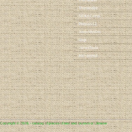
Thomasevc
Thomasdzq
SIRKA Camp
Proslavv12
JustinVANDA
Gogi
JamesToula
Michaelmut
Copyright © 2026, - catalog of places of rest and tourism of Ukraine