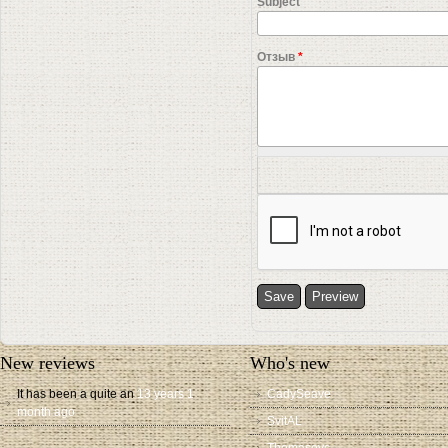
Subject
Отзыв
*
New reviews
Who's new
It has been a quite an
13 years 1
CadySeave
month ago
SvitAL