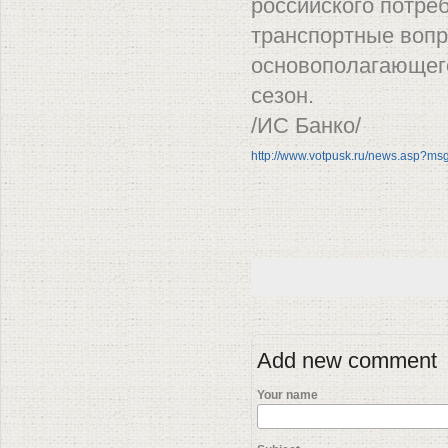
российского потре
транспортные вопр
основополагающего
сезон.
/ИС Банко/
http://www.votpusk.ru/news.asp?m
Add new comment
Your name