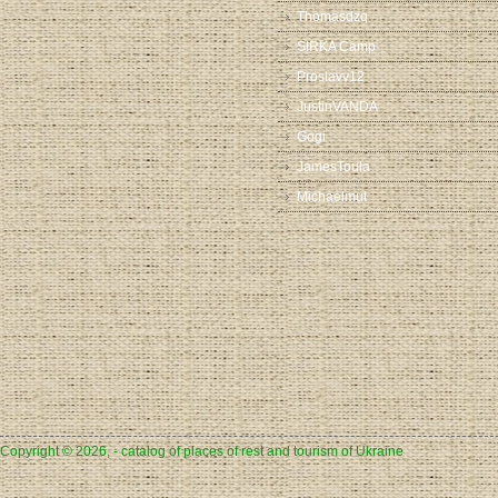
Thomasdzq
SIRKA Camp
Proslavv12
JustinVANDA
Gogi
JamesToula
Michaelmut
Copyright © 2026, - catalog of places of rest and tourism of Ukraine