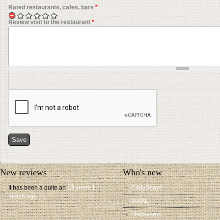
Rated restaurants, cafes, bars
*
Review visit to the restaurant
*
New reviews
Who's new
It has been a quite an
13 years 1
CadySeave
month ago
SvitAL
Thomasevc