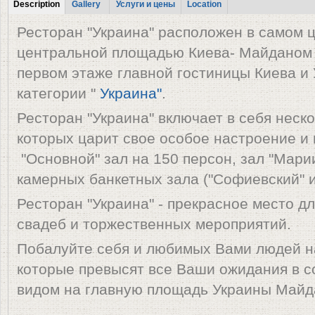
Tabs
Description
Gallery
Услуги и цены
Location
(active tab)
Ресторан "Украина" расположен в самом 
центральной площадью Киева-
Майданом 
первом этаже главной гостиницы Киева и 
категории "
Украина"
.
Ресторан "Украина" включает в себя неско
которых царит свое особое настроение и
"Основной" зал на 150 персон, зал "Марии
камерных банкетных зала ("Софиевский" и 
Ресторан "Украина" - прекрасное место д
свадеб и торжественных мероприятий.
Побалуйте себя и любимых Вами людей н
которые превысят все Ваши ожидания в 
видом на главную площадь Украины Майд