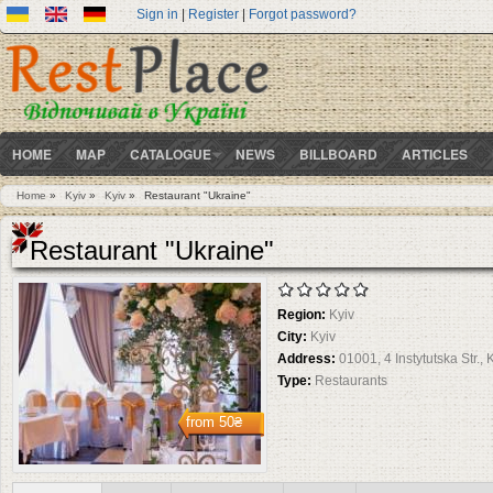
Sign in
|
Register
|
Forgot password?
HOME
MAP
CATALOGUE
NEWS
BILLBOARD
ARTICLES
Home
»
Kyiv
»
Kyiv
»
Restaurant "Ukraine"
You are here
Restaurant "Ukraine"
Region:
Kyiv
City:
Kyiv
Address:
01001, 4 Instytutska Str., 
Type:
Restaurants
from
50₴