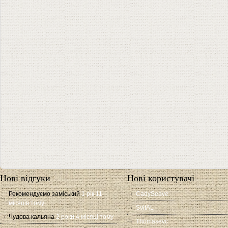
Нові відгуки
Нові користувачі
Рекомендуємо заміський
1 рік 11
CadySeave
місяців тому
SvitAL
Чудова кальяна
2 роки 4 місяці тому
Thomasevc