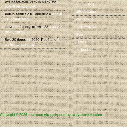
Був на безкоштовному майстер
2
Thomasdzq
роки 9 місяців тому
SIRKA Camp
Давно зависаю в Gamedev, а
2 роки
11 місяців тому
Proslavv12
Номерний фонд готелю 23
4 роки 2
JustinVANDA
місяці тому
Gogi
Вже 20 березня 2020. Пройшло
6
JamesToula
років 4 місяці тому
Michaelmut
Copyright © 2026, - каталог місць відпочинку та туризму України