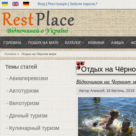
Вхід
|
Реєстрація
|
Забули пароль?
ГОЛОВНА
ПОШУК НА МАПІ
КАТАЛОГ
НОВИНИ
АФІША
ФО
Головна
»
Отдых на Чёрном море
Ви є тут
Темы статей
Отдых на Чёрн
Авиаперевозки
Відпочинок на Чорному м
Автотуризм
Автор
Алексей
; 18 Квітень, 2018 
Велотуризм
Дачный туризм
Кулинарный туризм