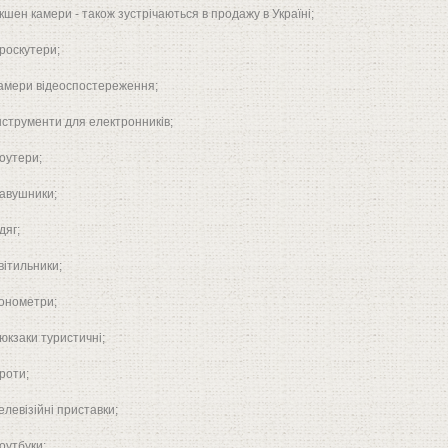
екшен камери - також зустрічаються в продажу в Україні;
гіроскутери;
камери відеоспостереження;
інструменти для електронників;
роутери;
навушники;
дяг;
світильники;
тонометри;
рюкзаки туристичні;
дроти;
телевізійні приставки;
ноутбуки;