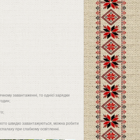
ичному завантаженні, то однієї зарядки
годин;
то;
 фото швидко завантажуються, можна робити
з спалаху при слабкому освітленні.