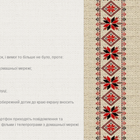
ок, і вимог то більше не було, проте:
домашньої мережі;
уці;
 необережний дотик до краю екрану вносить
смартфон приходять повідомлення та
і фільми і телепрограми з домашньої мережі