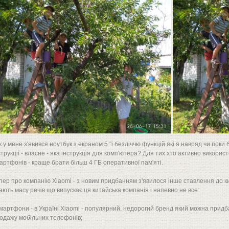
к у мене з'явився ноутбук з екраном 5 "і безліччю функцій які я навряд чи пок
струкції - власне - яка інструкція для комп'ютера? Для тих хто активно використ
артфонів - краще брати більш 4 ГБ оперативної пам'яті.
пер про компанію Xiaomi - з новим придбанням з'явилося інше ставлення до ки
ають масу речів що випускає ця китайська компанія і напевно не все:
смартфони - в Україні Xiaomi - популярний, недорогий бренд який можна придб
одажу мобільних телефонів;