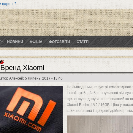
и пароль?
Г
НОВИНИ
АФІША
ФОТОЗВІТИ
СТАТТІ
Бренд Xiaomi
Автор
Алексей
; 5 Липень, 2017 - 13:46
На сьогодні ми не зустрінемо жодного
іншої потібної або популярної річі суча
ще влітку подарували непоказний за 
Xiaomi Redmi 4A 2 / 16GB. Ціна у магаз
захисного скла і ще деякі дрібниці - вс