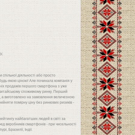
у;
 спільної діяльності або просто
будь-якою ціною! Але починала компанія у
дніх продажів першого смартфона з уже
китайському споживчому ринку. Перший
о, а виготовлено на замовлення величезною
йняти помірну ціну без ринкових ризиків -
 рейтингу найбагатших людей в світі за
еред виробників смартфонів - при чисельності
рі, Бразилії, Індії.