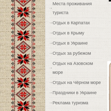
Места проживания
туриста
Отдых в Карпатах
Отдых в Крыму
Отдых в Украине
Отдых за рубежом
Отдых на Азовском
море
Отдых на Чёрном море
Праздники в Украине
Реклама туризма