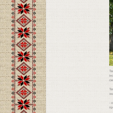
Та
ін
см
Те
зн
- 
пр