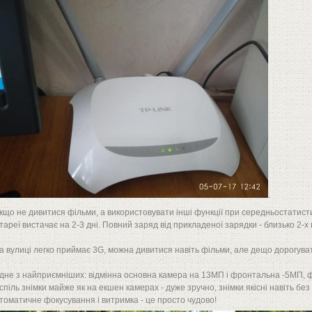
.
якщо не дивитися фільми, а використовувати інші функції при середньостатист
тареї вистачає на 2-3 дні. Повний заряд від прикладеної зарядки - близько 2-х 
на вулиці легко приймає 3G, можна дивитися навіть фільми, але дещо дорогува
одне з найприємніших: відмінна основна камера на 13МП і фронтальна -5МП,
спіль знімки майже як на екшен камерах - дуже зручно, знімки якісні навіть бе
томатичне фокусування і витримка - це просто чудово!