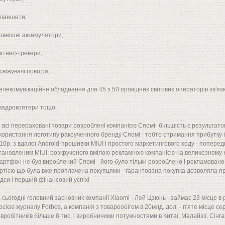
планшети;
зовнішні аккамулятори;
фітнес-трекери;
освіжувачі повітря;
телекомунікаційне обладнання для 45 з 50 провідних світових операторів зв'язк
квадрокоптери тощо.
 всі перераховані товари розроблені компанією Сяомі- більшість є результатом
користання логотипу ракрученного бренду Сяомі - тобто отримання прибутку 
10р. з вдалої Android-прошивки MIUI і простого маркетингового ходу - попере
тановленим MIUI, розкрученого вмілою рекламною компанією на величезному 
артфон не був вироблений Сяомі - його було тільки розроблено і рекламован
ртією що була вже проплачена покупцями - гарантована покупка дозволяла при
ідси і перший фінансовий успіх!
 сьогодні головний засновник компанії Xiaomi - Лей Цзюнь - займає 23 місце в
рсією журналу Forbes, а компанія з товарообігом в 20млд. дол. - п'яте місце с
івробітників більше 8 тис. і виробничими потужностями в Китаї, Малайзії, Сінгапу