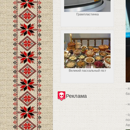
Грампластинка
Великий пасхальный піст
- 
ба
Реклама
- 
- 
по
Ав