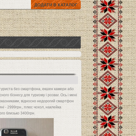
ДОДАТИ В КАТАЛОГ
 туриста без смартфона, екшен камери або
сного бізнесу для туризму і розваг. Ось і мені
показниками, відносно недорогий смартфон
ині - 2999грн., плюс чохол, наклейка
ього близько 3400грн.