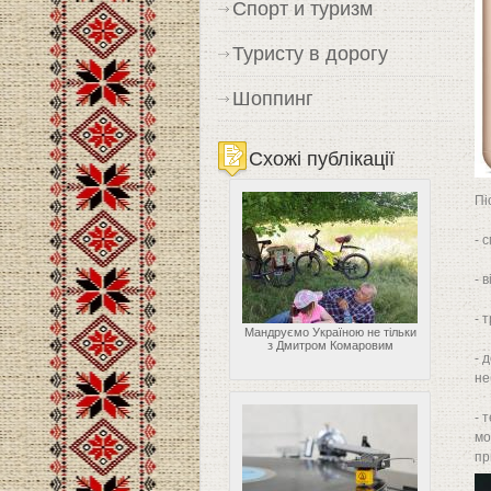
Спорт и туризм
Туристу в дорогу
Шоппинг
Схожі публікації
Пі
- 
- 
- 
Мандруємо Україною не тільки
з Дмитром Комаровим
- 
не
- 
мо
пр