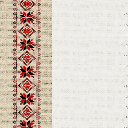
- 
- 
- 
- 
- 
- 
- о
- 
- 
- 
- 
- 
- 