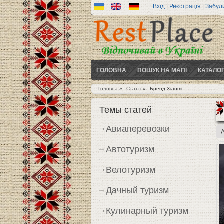
Вхід
|
Реєстрація
|
Забул
ГОЛОВНА
ПОШУК НА МАПІ
КАТАЛО
Головна
»
Статті
»
Бренд Xiaomi
Ви є тут
Темы статей
Авиаперевозки
Автотуризм
Велотуризм
Дачный туризм
Кулинарный туризм