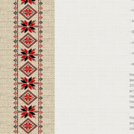
- 
- 
- 
- 
- 
- 
Не
ви
20
вс
см
па
зв
На
ве
сп