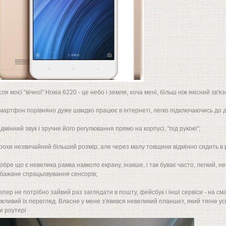
сля моєї "вічної" Нокіа 6220 - це небо і земля, хоча мені, більш ніж якісний зв'яз
смартфон порівняно дуже швидко працює в інтернеті, легко підключаючись до 
відмінний звук і зручне його регулювання прямо на корпусі, "під рукою";
трохи незвичайний більший розмір, але через малу товщини відмінно сидить в р
добре що є невелика рамка навколо екрану, інакше, і так буває часто, легкий,
бажане спрацьовування сенсорів;
тепер не потрібно зайвий раз заглядати в пошту, фейсбук і інші сервіси - на 
жливий їх перегляд. Власне у мене з'явився невеликий планшет, який тягне ус
и роутері