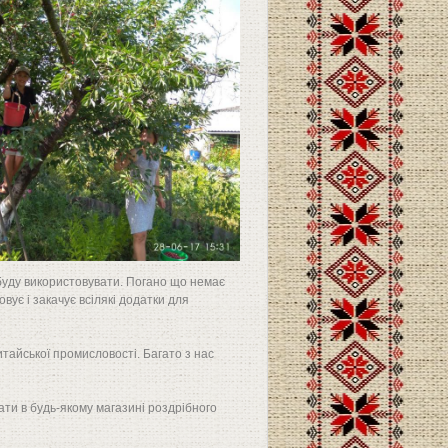
и буду використовувати. Погано що немає
овує і закачує всілякі додатки для
тайської промисловості. Багато з нас
ати в будь-якому магазині роздрібного