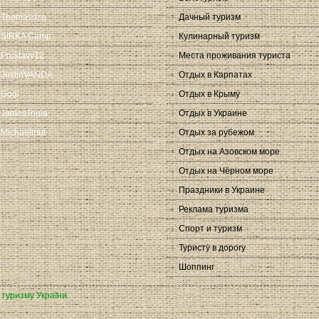
Thomasdzq
Дачный туризм
SIRKA Camp
Кулинарный туризм
Proslavv12
Места проживания туриста
JustinVANDA
Отдых в Карпатах
Gogi
Отдых в Крыму
JamesToula
Отдых в Украине
Michaelmut
Отдых за рубежом
Отдых на Азовском море
Отдых на Чёрном море
Праздники в Украине
Реклама туризма
Спорт и туризм
Туристу в дорогу
Шоппинг
а туризму України