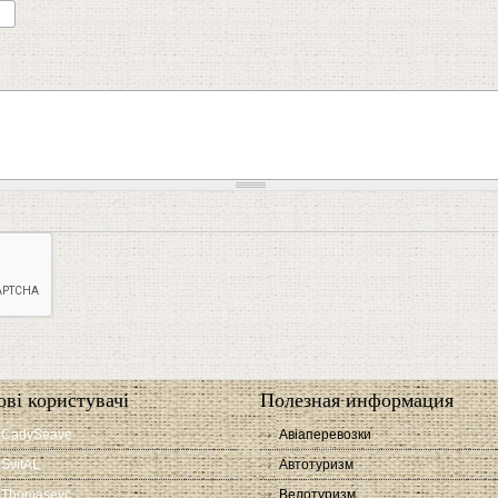
ові користувачі
Полезная информация
CadySeave
Авіаперевозки
SvitAL
Автотуризм
Thomasevc
Велотуризм