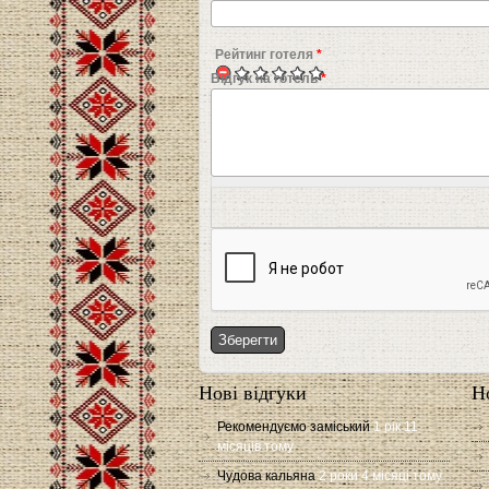
Рейтинг готеля
*
Відгук на готель
*
Нові відгуки
Н
Рекомендуємо заміський
1 рік 11
місяців тому
Чудова кальяна
2 роки 4 місяці тому