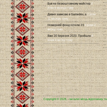
Був на безкоштовному майстер
2
роки 9 місяців тому
Давно зависаю в Gamedev, а
2 роки
11 місяців тому
Номерний фонд готелю 23
4 роки 2
місяці тому
Вже 20 березня 2020. Пройшло
6
років 4 місяці тому
Copyright © 2026, - каталог місць відпочинку т