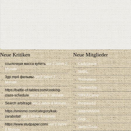
Neue Kritiken
Neue Mitglieder
ссылочная масса купить
vor 2 Jahre 2
CadySeave
Monate
SvitAL
3gp mp4 фильмы
vor 2 Jahre 2
Thomasevc
Monate
Thomasdzq
https://battle-of-tables.com/cooking-
class-schedule
vor 2 Jahre 7 Monate
SIRKA Camp
Search arbitrage
vor 2 Jahre 8 Monate
Proslavv12
https://sminmo.com/category/kak-
JustinVANDA
zarabotat/
vor 2 Jahre 8 Monate
Gogi
https://www.studpaper.com/
vor 2 Jahre
JamesToula
8 Monate