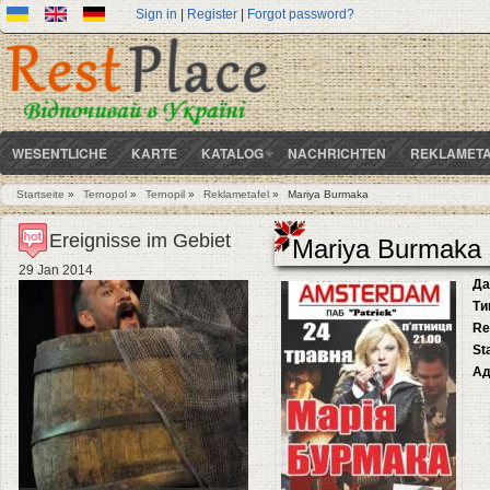
Sign in
|
Register
|
Forgot password?
WESENTLICHE
KARTE
KATALOG
NACHRICHTEN
REKLAMETA
Startseite
»
Ternopol
»
Ternopil
»
Reklametafel
»
Mariya Burmaka
Sie sind hier
Ereignisse im Gebiet
Mariya Burmaka
29 Jan 2014
Да
Ти
Re
St
Ад