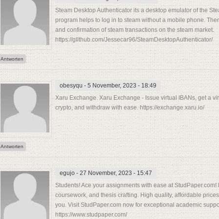
Steam Desktop Authenticator its a desktop emulator of the Ste
program helps to log in to steam without a mobile phone. There
and confirmation of steam transactions on the steam market.
https://gllthub.com/Jessecar96/SteamDesktopAuthenticator/
Antworten
obesyqu
- 5 November, 2023 - 18:49
Xaru Exchange. Xaru Exchange - Issue virtual IBANs, get a vir
crypto, and withdraw with ease. https://exchange.xaru.io/
Antworten
egujo
- 27 November, 2023 - 15:47
Students! Ace your assignments with ease at StudPaper.com! E
coursework, and thesis crafting. High quality, affordable pric
you. Visit StudPaper.com now for exceptional academic suppo
https://www.studpaper.com/