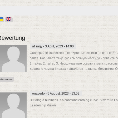
Bewertung
afisaqy
- 3 April, 2023 - 14:00
Обостряйте качественные обратные ссылки на ваш сайт и
сайта. Разбавьте текущую ссылочную массу, усиливайте с
1. тайер 2, тайер 3. Нескончаемые ссылки с мега трастов
дешевле чем на биржах и аналогов на рынке беклинков. Оф
Antworten
onavedo
- 5 August, 2023 - 13:52
Building a business is a constant learning curve. Silverbird
Leadership Vision .