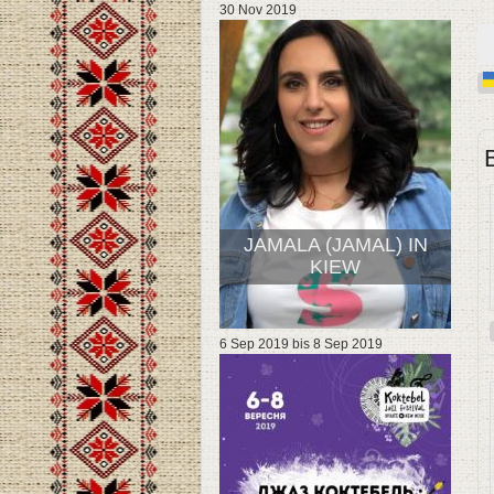
30 Nov 2019
JAMALA (JAMAL) IN
KIEW
6 Sep 2019
bis
8 Sep 2019