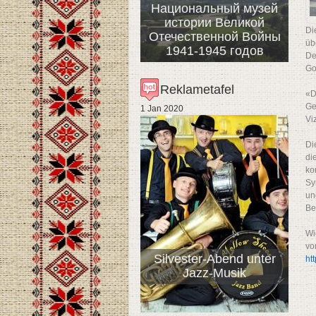
Национальный музей
истории Великой
Di
Отечественной Войны
üb
1941-1945 годов
De
Go
Reklametafel
«D
Ge
1 Jan 2020
Vi
Di
di
ko
Sy
un
Be
Wi
vo
Silvester-Abend unter
ht
Jazz-Musik