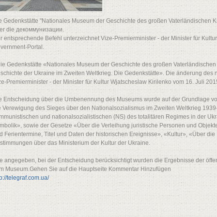
e Gedenkstätte "Nationales Museum der Geschichte des großen Vaterländischen K
er die декоммунизации.
r entsprechende Befehl unterzeichnet Vize-Premierminister - der Minister für Kultur
vernment-Portal.
ie Gedenkstätte «Nationales Museum der Geschichte des großen Vaterländische
schichte der Ukraine im Zweiten Weltkrieg. Die Gedenkstätte». Die änderung des
ze-Premierminister - der Minister für Kultur Wjatscheslaw Kirilenko vom 16. Juli 2015
e Entscheidung über die Umbenennung des Museums wurde auf der Grundlage vo
e Verewigung des Sieges über den Nationalsozialismus im Zweiten Weltkrieg 1939
mmunistischen und nationalsozialistischen (NS) des totalitären Regimes in der Uk
mbolik», sowie der Gesetze «Über die Verleihung juristische Personen und Objek
d Ferientermine, Titel und Daten der historischen Ereignisse», «Kultur», «Über d
stimmungen über das Ministerium der Kultur der Ukraine.
e angegeben, bei der Entscheidung berücksichtigt wurden die Ergebnisse der öffen
m Museum.Gehen Sie auf die Hauptseite Kommentar Hinzufügen
tp://telegraf.com.ua/