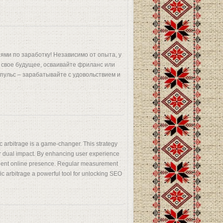
ями по заработку! Независимо от опыта, у
в свое будущее, осваивайте фриланс или
пульс – зарабатывайте с удовольствием и
ic arbitrage is a game-changer. This strategy
or dual impact. By enhancing user experience
silient online presence. Regular measurement
c arbitrage a powerful tool for unlocking SEO