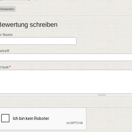
Antworten
Bewertung schreiben
hr Name
etreff
тзыв
*