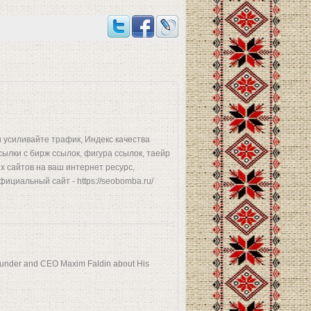
 усиливайте трафик, Индекс качества
сылки с бирж ссылок, фигура ссылок, таейр
ых сайтов на ваш интернет ресурс,
ициальный сайт - https://seobomba.ru/
 Founder and CEO Maxim Faldin about His