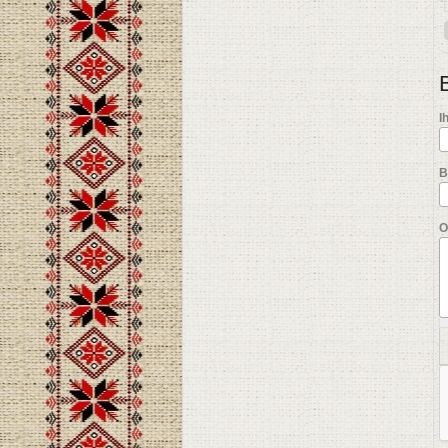
I
B
О