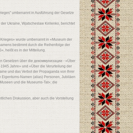
rieges" umbenannt in Ausführung der Gesetze
 der Ukraine, Wjatscheslaw Kirilenko, berichtet
n Krieges» wurde umbenannt in «Museum der
 namens bestimmt durch die Reihenfolge der
», heißt es in der Mitteilung.
n Gesetzen über die декоммунизации - «Über
-1945 Jahre» und «Über die Verurteilung der
raine und das Verbot der Propaganda von Ihrer
te Eigentums-Namen (alias) Personen, Jubiläen
ie Museen und die Museums-Tat»; die
tlichen Diskussion, aber auch die Vorstellung