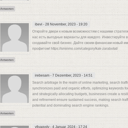
Antworten
ibevi
- 28 November, 2023 - 19:20
Откройте двери к новым возможностям с нашими стратеги
нас есть выгодные варианты для каждого. Инвестируйте 
создавайте свой бизнес. Дайте своим финансам новый им
профитом! https://sminmo.com/category/kak-zarabotat/
Antworten
irebesam
- 7 Dezember, 2023 - 14:51
Search arbitrage In the realm of online marketing, search traff
synchronizes paid and organic efforts, optimizing keywords f
and strategically allocating budgets, businesses create a re
and refinement ensure sustained success, making search traffi
potential and dominating search engine rankings.
Antworten
yfivaqydy
- 4 Januar, 2024 - 17:24