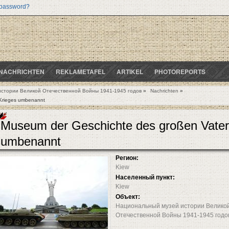
 password?
NACHRICHTEN
REKLAMETAFEL
ARTIKEL
PHOTOREPORTS
стории Великой Отечественной Войны 1941-1945 годов
»
Nachrichten
»
 Krieges umbenannt
Museum der Geschichte des großen Vater
umbenannt
Регион:
Kiew
Населенный пункт:
Kiew
Объект:
Национальный музей истории Велико
Отечественной Войны 1941-1945 годо