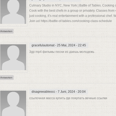
Culinary Studio in NYC, New York | Battle of Tables. Cooking c
Cook with the best chefs in a group or privately. Classes from 4
just cooking, it’s real entertainment with a professional chef.
Join us! https://battle-of-tables.com/cooking-class-schedule
Antworten
gracefulautomat
- 25 Mai, 2024 - 22:45
3gp mp4 фильмы песни из даешь молодежь
Antworten
disagreeableocc
- 7 Juni, 2024 - 20:04
ссылочная масса купить где покупать вечные ссылки