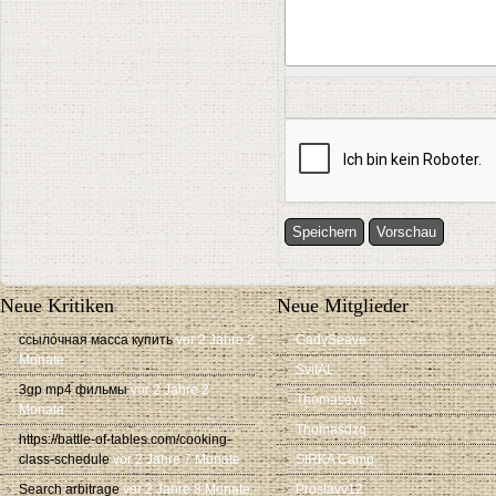
Neue Kritiken
Neue Mitglieder
ссылочная масса купить
vor 2 Jahre 2
CadySeave
Monate
SvitAL
3gp mp4 фильмы
vor 2 Jahre 2
Thomasevc
Monate
Thomasdzq
https://battle-of-tables.com/cooking-
class-schedule
vor 2 Jahre 7 Monate
SIRKA Camp
Search arbitrage
vor 2 Jahre 8 Monate
Proslavv12