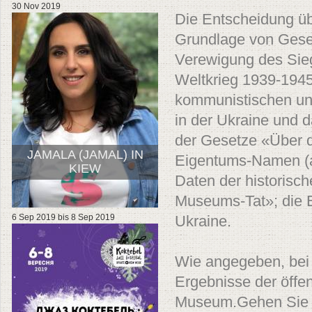
30 Nov 2019
Die Entscheidung ü
Grundlage von Gese
Verewigung des Sieg
Weltkrieg 1939-1945
kommunistischen und
in der Ukraine und 
der Gesetze «Über d
JAMALA (JAMAL) IN
Eigentums-Namen (al
KIEW
Daten der historisc
Museums-Tat»; die B
6 Sep 2019
bis
8 Sep 2019
Ukraine.
Wie angegeben, bei 
Ergebnisse der öffen
Museum.Gehen Sie a