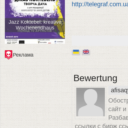
http://telegraf.com.u
Jazz Koktebel: kreative
Wochenendhaus
Реклама
Bewertung
afisaq
Обост
сайт и
Разбав
ссылки с бирж ссы