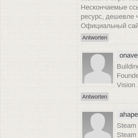
Нескончаемые ссы
ресурс, дешевле 
Официальный сайт 
Antworten
onave
Buildin
Founde
Vision 
Antworten
ahape
Steam D
Steam 