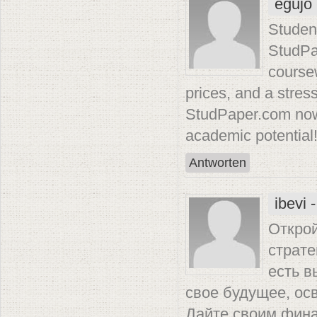
egujo
Studen
StudPa
coursew
prices, and a stres
StudPaper.com now 
academic potential
Antworten
ibevi
-
Откро
страте
есть в
свое будущее, ос
Дайте своим фина