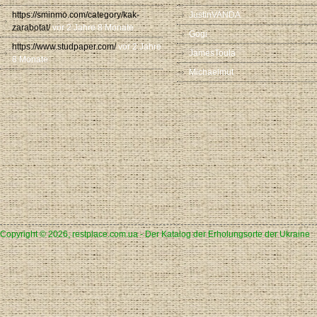
https://sminmo.com/category/kak-
JustinVANDA
zarabotat/
vor 2 Jahre 8 Monate
Gogi
https://www.studpaper.com/
vor 2 Jahre
JamesToula
8 Monate
Michaelmut
Copyright © 2026, restplace.com.ua - Der Katalog der Erholungsorte der Ukraine