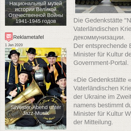
Национальный музей
истории Великой
Отечественной Войны
Die Gedenkstätte "
1941-1945 годов
Vaterländischen Kri
Reklametafel
декоммунизации.
Der entsprechende B
1 Jan 2020
Minister für Kultur d
Government-Portal.
«Die Gedenkstätte 
Vaterländischen Kr
der Ukraine im Zwei
namens bestimmt dur
Silvester-Abend unter
Jazz-Musik
Minister für Kultur 
der Mitteilung.