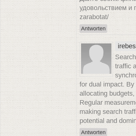
удовольствием и п
zarabotat/
Antworten
irebe
Search 
traffic
synchro
for dual impact. By
allocating budgets,
Regular measureme
making search traff
potential and domi
Antworten