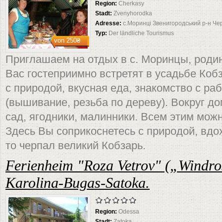
Region:
Cherkasy
Stadt:
Zvenyhorodka
Adresse:
с.Моринці Звенигородський р-н Че
Typ:
Der ländliche Tourismus
von
250₴
Приглашаем на отдых в с. Моринцы, роди
Вас гостеприимно встретят в усадьбе Ко
с природой, вкусная еда, знакомство с р
(вышивание, резьба по дереву). Вокруг 
сад, ягодники, малинники. Всем этим мож
Здесь Вы соприкоснетесь с природой, вдох
то черпал великий Кобзарь.
Ferienheim "Roza Vetrov" („Windro
Karolina-Bugas-Satoka.
Region:
Odessa
Stadt:
Zatoka