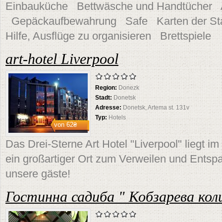
Einbauküche Bettwäsche und Handtücher 
Gepäckaufbewahrung Safe Karten der Sta
Hilfe, Ausflüge zu organisieren Brettspiele
art-hotel Liverpool
Region:
Donezk
Stadt:
Donetsk
Adresse:
Donetsk, Artema st. 131v
Typ:
Hotels
von
62₴
Das Drei-Sterne Art Hotel "Liverpool" liegt i
ein großartiger Ort zum Verweilen und Ents
unsere gäste!
Гостинна садиба " Кобзарева кол