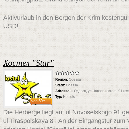
Aktivurlaub in den Bergen der Krim kostengün
USD!
Хостел "Star"
Region:
Odessa
Stadt:
Odessa
Adresse:
г. Одесса, ул.Новосельского, 91 (вх
Typ:
Hostels
von
80₴
Die Herberge liegt auf ul.Novoselskogo 91 g
ul.Tiraspolskaya 8 . An der Eingangstür zum 