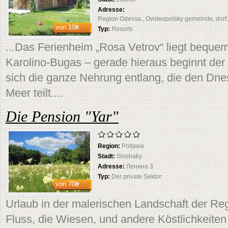
Adresse:
Region Odessa., Ovideopolsky gemeinde, dorf. 
von
10₴
Typ:
Resorts
...Das Ferienheim „Rosa Vetrov“ liegt bequem 
Karolino-Bugas – gerade hieraus beginnt der 
sich die ganze Nehrung entlang, die den Dn
Meer teilt....
Die Pension "Yar"
Region:
Poltawa
Stadt:
Shishaky
Adresse:
Ленина 3
Typ:
Der private Sektor
von
70₴
Urlaub in der malerischen Landschaft der Re
Fluss, die Wiesen, und andere Köstlichkeiten