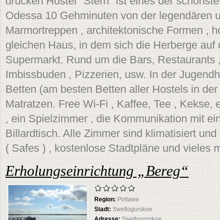
drücken Hostel "Stern" ist eines der schönste
Odessa 10 Gehminuten von der legendären u
Marmortreppen , architektonische Formen , 
gleichen Haus, in dem sich die Herberge auf
Supermarkt. Rund um die Bars, Restaurants , 
Imbissbuden , Pizzerien, usw. In der Jugendhe
Betten (am besten Betten aller Hostels in der
Matratzen. Free Wi-Fi , Kaffee, Tee , Kekse, 
, ein Spielzimmer , die Kommunikation mit ei
Billardtisch. Alle Zimmer sind klimatisiert un
( Safes ) , kostenlose Stadtpläne und vieles 
Erholungseinrichtung „Bereg“
Region:
Poltawa
Stadt:
Swetlogorskoe
Adresse:
Swetlogorskoe