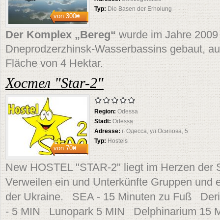
Typ:
Die Basen der Erholung
von
300₴
Der Komplex „Bereg“
wurde im Jahre 2009
Dneprodzerzhinsk-Wasserbassins gebaut, au
Fläche von 4 Hektar.
Хостел "Star-2"
Region:
Odessa
Stadt:
Odessa
Adresse:
г. Одесса, ул.Осипова, 5
Typ:
Hostels
von
70₴
New HOSTEL "STAR-2" liegt im Herzen der S
Verweilen ein und Unterkünfte Gruppen und 
der Ukraine. SEA - 15 Minuten zu Fuß De
- 5 MIN Lunopark 5 MIN Delphinarium 15