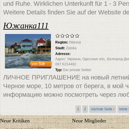
und Ruhe. Wirklichen Unterkunft für 1 - 3 Pe
Weitere Details finden Sie auf der Website de
Южанка111
Region:
Odessa
Stadt:
Zatoka
Adresse:
Адрес: Украина, Одесская обл., Белгород-Дне
von
50₴
097 6214482
Typ:
Der private Sektor
ЛИЧНОЕ ПРИГЛАШЕНИЕ на новый летний с
Черное море, 10 метров от берега, в мой 
информацию можно посмотреть через лю
Seiten
1
2
nächste Seite ›
letzte
Neue Kritiken
Neue Mitglieder