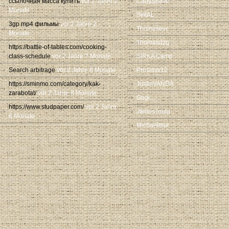
ссылочная масса купить
vor 2 Jahre 2
CadySeave
Monate
SvitAL
3gp mp4 фильмы
vor 2 Jahre 2
Thomasevc
Monate
Thomasdzq
https://battle-of-tables.com/cooking-
class-schedule
vor 2 Jahre 7 Monate
SIRKA Camp
Search arbitrage
vor 2 Jahre 8 Monate
Proslavv12
https://sminmo.com/category/kak-
JustinVANDA
zarabotat/
vor 2 Jahre 8 Monate
Gogi
https://www.studpaper.com/
vor 2 Jahre
JamesToula
8 Monate
Michaelmut