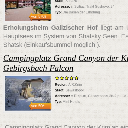
Stadt:
Schazk
Adresse:
s. Svitjaz, Trakt Gushovo, 24
Typ:
Die Basen der Erholung
von
570₴
Erholungsheim Galizischer Hof
liegt am 
Hauptsees im System von Shatsky Seen. Es 
Shatsk (Einkaufsbummel möglich!).
Campingplatz Grand Canyon der K
Gebirgsbach Falcon
Region:
A.R.Krim
Stadt:
Sewastopol
Adresse:
А.Р. Крым, Севастопольский р-н, с
Typ:
Mini Hotels
von
50₴
Campingplatz Grand Canyon der Krim an ei