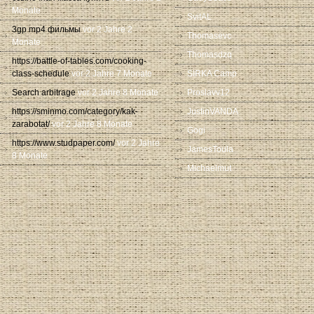
Monate
SvitAL
3gp mp4 фильмы
vor 2 Jahre 2
Thomasevc
Monate
Thomasdzq
https://battle-of-tables.com/cooking-
class-schedule
vor 2 Jahre 7 Monate
SIRKA Camp
Search arbitrage
vor 2 Jahre 8 Monate
Proslavv12
https://sminmo.com/category/kak-
JustinVANDA
zarabotat/
vor 2 Jahre 8 Monate
Gogi
https://www.studpaper.com/
vor 2 Jahre
JamesToula
8 Monate
Michaelmut