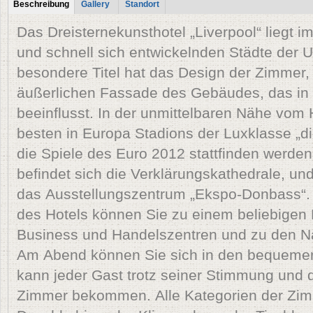
Tabs
Beschreibung
Gallery
Standort
(aktiver Reiter)
Das Dreisternekunsthotel „Liverpool“ liegt i
und schnell sich entwickelnden Städte der 
besondere Titel hat das Design der Zimmer, 
äußerlichen Fassade des Gebäudes, das in 
beeinflusst. In der unmittelbaren Nähe vom H
besten in Europa Stadions der Luxklasse „d
die Spiele des Euro 2012 stattfinden werde
befindet sich die Verklärungskathedrale, und
das Ausstellungszentrum „Ekspo-Donbass“
des Hotels können Sie zu einem beliebigen 
Business und Handelszentren und zu den Na
Am Abend können Sie sich in den bequemen
kann jeder Gast trotz seiner Stimmung und 
Zimmer bekommen. Alle Kategorien der Zimm