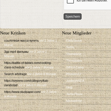
Neue Kritiken
Neue Mitglieder
ссылочная масса купить
vor 2 Jahre 1
CadySeave
Monat
SvitAL
3gp mp4 фильмы
vor 2 Jahre 2
Thomasevc
Monate
Thomasdzq
https://battle-of-tables.com/cooking-
class-schedule
vor 2 Jahre 7 Monate
SIRKA Camp
Search arbitrage
vor 2 Jahre 8 Monate
Proslavv12
https://sminmo.com/category/kak-
JustinVANDA
zarabotat/
vor 2 Jahre 8 Monate
Gogi
https://www.studpaper.com/
vor 2 Jahre
JamesToula
8 Monate
Michaelmut