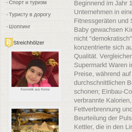
Спорт и туризм
Beginnend im Jahr 1
Unternehmen in eine 
Туристу в дорогу
Fitnessgeräten und 
Шоппинг
Baby gewachsen Kin
nicht "demokratisch"
Streichhölzer
konzentrierte sich a
Qualität. Vergleiche
Supermarkt Waren im
Preise, während auf 
durchschnittlichen 
Kosmetik aus Korea
schonen; Einbau-Com
verbrannte Kalorien
Fettverbrennung und 
Beurteilung der Puls 
Kettler, die in den 