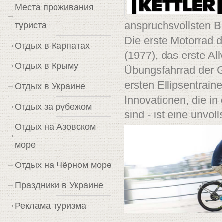
Места проживания
туриста
anspruchsvollsten B
Die erste Motorrad
Отдых в Карпатах
(1977), das erste Al
Отдых в Крыму
Übungsfahrrad der G
ersten Ellipsentrain
Отдых в Украине
Innovationen, die in
Отдых за рубежом
sind - ist eine unvol
Отдых на Азовском
море
Отдых на Чёрном море
Праздники в Украине
Реклама туризма