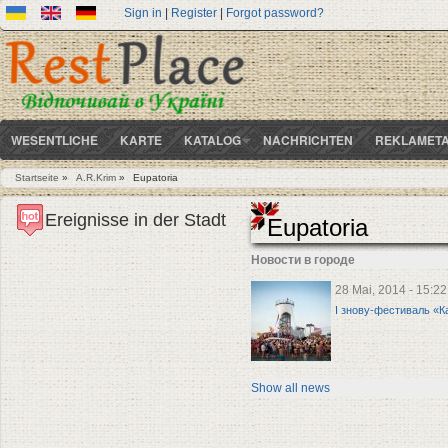
Sign in
|
Register
|
Forgot password?
WESENTLICHE
KARTE
KATALOG
NACHRICHTEN
REKLAMETA
Startseite
»
A.R.Krim
»
Eupatoria
Sie sind hier
Ereignisse in der Stadt
Eupatoria
Новости в городе
28 Mai, 2014 - 15:22
І знову-фестиваль «К
Show all news