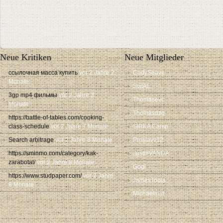
Neue Kritiken
Neue Mitglieder
ссылочная масса купить
vor 2 Jahre 2
CadySeave
Monate
SvitAL
3gp mp4 фильмы
vor 2 Jahre 2
Thomasevc
Monate
Thomasdzq
https://battle-of-tables.com/cooking-
class-schedule
vor 2 Jahre 7 Monate
SIRKA Camp
Search arbitrage
vor 2 Jahre 8 Monate
Proslavv12
https://sminmo.com/category/kak-
JustinVANDA
zarabotat/
vor 2 Jahre 8 Monate
Gogi
https://www.studpaper.com/
vor 2 Jahre
JamesToula
8 Monate
Michaelmut