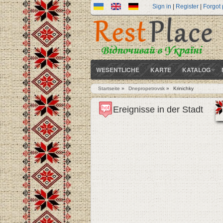
Sign in
|
Register
|
Forgot
WESENTLICHE
KARTE
KATALOG
Startseite
»
Dnepropetrovsk
»
Krinichky
Sie sind hier
Ereignisse in der Stadt