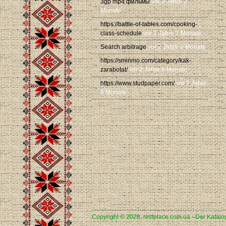
3gp mp4 фильмы
vor 2 Jahre 2
Monate
https://battle-of-tables.com/cooking-
class-schedule
vor 2 Jahre 7 Monate
Search arbitrage
vor 2 Jahre 8 Monate
https://sminmo.com/category/kak-
zarabotat/
vor 2 Jahre 8 Monate
https://www.studpaper.com/
vor 2 Jahre
8 Monate
Copyright © 2026, restplace.com.ua - Der Katalo