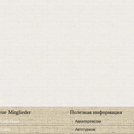
ue Mitglieder
Полезная информация
CadySeave
Авиаперевозки
SvitAL
Автотуризм