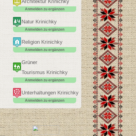
Architektur Krinichky
Anmelden zu ergänzen
Natur Krinichky
Anmelden zu ergänzen
Religion Krinichky
Anmelden zu ergänzen
Grüner
Tourismus Krinichky
Anmelden zu ergänzen
Unterhaltungen Krinichky
Anmelden zu ergänzen