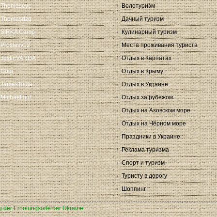
Thomasevc
Велотуризм
Thomasdzq
Дачный туризм
SIRKA Camp
Кулинарный туризм
Proslavv12
Места проживания туриста
JustinVANDA
Отдых в Карпатах
Gogi
Отдых в Крыму
JamesToula
Отдых в Украине
Michaelmut
Отдых за рубежом
Отдых на Азовском море
Отдых на Чёрном море
Праздники в Украине
Реклама туризма
Спорт и туризм
Туристу в дорогу
Шоппинг
g der Erholungsorte der Ukraine