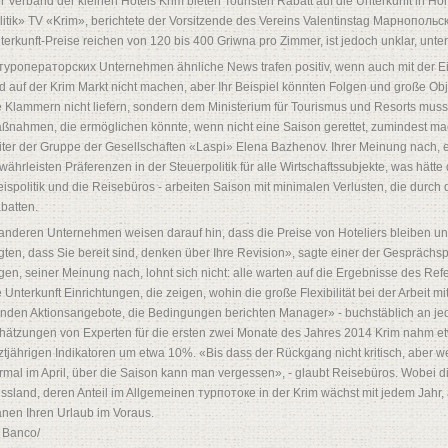
r Verband der kleinen Hotels Krim bieten Touristen Rabatt auf die Unterkunft in 
litik» TV «Krim», berichtete der Vorsitzende des Vereins Valentinstag Марнопольск
terkunft-Preise reichen von 120 bis 400 Griwna pro Zimmer, ist jedoch unklar, unter
 туроператорских Unternehmen ähnliche News trafen positiv, wenn auch mit der Ei
d auf der Krim Markt nicht machen, aber Ihr Beispiel könnten Folgen und große Objek
e Klammern nicht liefern, sondern dem Ministerium für Tourismus und Resorts muss 
ßnahmen, die ermöglichen könnte, wenn nicht eine Saison gerettet, zumindest mac
iter der Gruppe der Gesellschaften «Laspi» Elena Bazhenov. Ihrer Meinung nach, ei
währleisten Präferenzen in der Steuerpolitik für alle Wirtschaftssubjekte, was hätte
eispolitik und die Reisebüros - arbeiten Saison mit minimalen Verlusten, die durch
batten.
 anderen Unternehmen weisen darauf hin, dass die Preise von Hoteliers bleiben u
gten, dass Sie bereit sind, denken über Ihre Revision», sagte einer der Gesprächs
gen, seiner Meinung nach, lohnt sich nicht: alle warten auf die Ergebnisse des R
e Unterkunft Einrichtungen, die zeigen, wohin die große Flexibilität bei der Arbeit 
nden Aktionsangebote, die Bedingungen berichten Manager» - buchstäblich an je
hätzungen von Experten für die ersten zwei Monate des Jahres 2014 Krim nahm et
tztjährigen Indikatoren um etwa 10%. «Bis dass der Rückgang nicht kritisch, aber wen
rmal im April, über die Saison kann man vergessen», - glaubt Reisebüros. Wobei d
ssland, deren Anteil im Allgemeinen турпотоке in der Krim wächst mit jedem Jahr, a
anen Ihren Urlaub im Voraus.
P Banco/