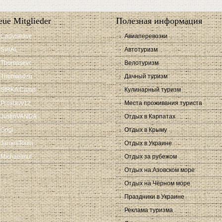
ue Mitglieder
Полезная информация
CadySeave
Авиаперевозки
SvitAL
Автотуризм
Thomasevc
Велотуризм
Thomasdzq
Дачный туризм
SIRKA Camp
Кулинарный туризм
Proslavv12
Места проживания туриста
JustinVANDA
Отдых в Карпатах
Gogi
Отдых в Крыму
JamesToula
Отдых в Украине
Michaelmut
Отдых за рубежом
Отдых на Азовском море
Отдых на Чёрном море
Праздники в Украине
Реклама туризма