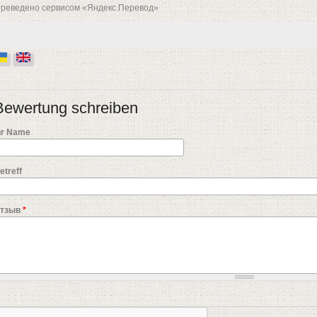
реведено сервисом «Яндекс.Перевод»
Bewertung schreiben
hr Name
etreff
тзыв
*