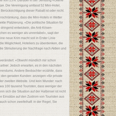
Höhe von 25%. Darüber in der Sendung «Offene
ая. Die Vereinigung umfasst 52 Mini-Hotel,
 Berücksichtigung dieser Rabatt ist oder nicht.
nschränkung, dass die Mini-Hotels in Wetter
te Platzierung. «Die politische Situation für
dringend entwickeln, die Anti-Krisen-
hen es weniger als unrentabel», sagt der
ne neue Krim macht soll in Erster Linie
 die Möglichkeit, Hoteliers zu überdenken, die
 die Stimulierung der Nachfrage nach Aktien und
nverändert. «Obwohl mündlich mir schon
partner. Jedoch erwarten, es in den nächsten
eferendums. Andere Beobachter erzählte, dass
mit den geraden Kunden: anzeigen «für private
der zweiten Website. Und kein Wunder: nach
wa 100 tausend Touristen, dass weniger der
n sich die Situation auf der Halbinsel ist nicht
ie Einsätze auf den Zustrom von Touristen aus
uch schon zweifelhaft: in der Regel, Sie