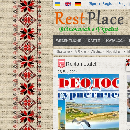
Sign in
|
Register
|
Forgot
WESENTLICHE
KARTE
KATALOG
Startseite
»
A.R.Krim
»
Alushta
»
Nachrichten
»
M
Sie sind hier
Reklametafel
23 Feb 2014