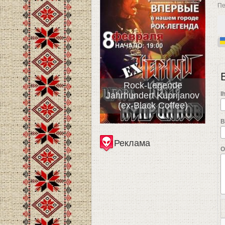
Пе
Rock-Legende
Jahrhundert Kuprijanov
I
(ex-Black Coffee)
B
Реклама
О