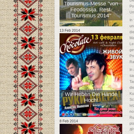
De
Tourismus-Messe "von
Po
Feodossija. Rest.
Un
Tourismus 2014"
In
un
13 Feb 2014
di
Ma
Le
ge
Pr
Ra
In
sa
Ta
di
Wir Heben Die Hände
Ku
Hoch!
Sc
le
no
Ru
8 Feb 2014
pl
/I