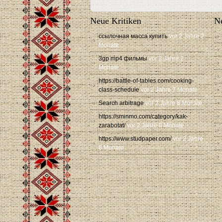
Neue Kritiken
Ne
ссылочная масса купить
vor 2 Jahre 2
Monate
3gp mp4 фильмы
vor 2 Jahre 2
Monate
https://battle-of-tables.com/cooking-
class-schedule
vor 2 Jahre 7 Monate
Search arbitrage
vor 2 Jahre 8 Monate
https://sminmo.com/category/kak-
zarabotat/
vor 2 Jahre 8 Monate
https://www.studpaper.com/
vor 2 Jahre
8 Monate