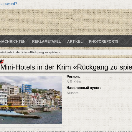
 password?
NACHRICHTEN
REKLAMETAFEL
ARTIKEL
PHOTOREPORTS
ini-Hotels in der Krim «Rückgang zu spielen»
Mini-Hotels in der Krim «Rückgang zu spi
Регион:
A.R.Krim
Населенный пункт:
Alushta