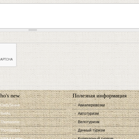
ho's new
Полезная информация
CadySeave
Авиаперевозки
SvitAL
Автотуризм
Thomasevc
Велотуризм
Thomasdzq
Дачный туризм
SIRKA Camp
Кулинарный туризм