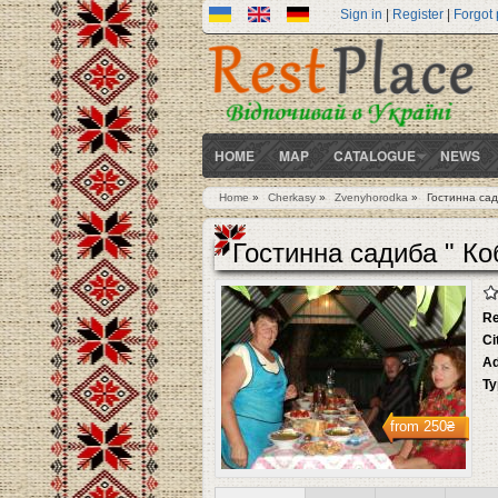
Sign in
|
Register
|
Forgot
HOME
MAP
CATALOGUE
NEWS
Home
»
Cherkasy
»
Zvenyhorodka
»
Гостинна сад
You are here
Гостинна садиба " Ко
Re
Ci
Ad
Ty
from
250₴