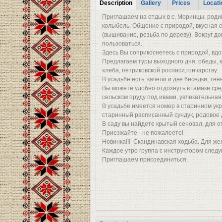
Tabs
Description
Gallery
Prices
Locati
(active tab)
Приглашаем на отдых в с. Моринцы, роди
колыбель. Общение с природой, вкусная 
(вышивание, резьба по дереву). Вокруг д
пользоваться.
Здесь Вы соприкоснетесь с природой, вдо
Предлагаем туры выходного дня, обеды, к
хлеба, петриковской росписи,гончарству.
В усадьбе есть качели и две беседки, те
Вы можете удобно отдохнуть в гамаке сре
сельском пруду под ивами, увлекательная
В усадьбе имеется номер в старинном ук
старинный расписанный сундук, родовое 
В саду вы найдете крытый сеновал, для о
Приезжайте - не пожалеете!
Новинка!!! Скандинавская ходьба. Для 
Каждое утро группа с инструктором следу
Приглашаем присоединиться.