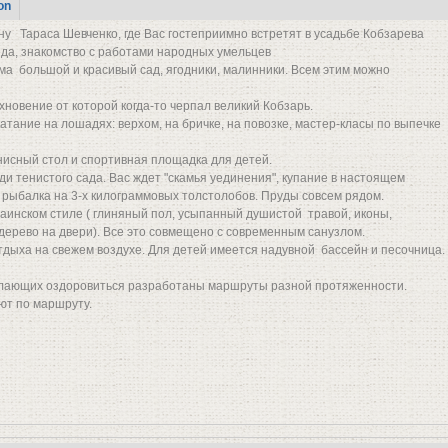
on
ну Тараса Шевченко, где Вас гостеприимно встретят в усадьбе Кобзарева
еда, знакомство с работами народных умельцев
ома большой и красивый сад, ягодники, малинники. Всем этим можно
хновение от которой когда-то черпал великий Кобзарь.
атание на лошадях: верхом, на бричке, на повозке, мастер-класы по выпечке
ннисный стол и спортивная площадка для детей.
ди тенистого сада. Вас ждет "скамья уединения", купание в настоящем
 рыбалка на 3-х килограммовых толстолобов. Пруды совсем рядом.
раинском стиле ( глиняный пол, усыпанный душистой травой, иконы,
дерево на двери). Все это совмещено с современным санузлом.
тдыха на свежем воздухе. Для детей имеется надувной бассейн и песочница.
желающих оздоровиться разработаны маршруты разной протяженности.
ют по маршруту.