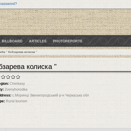
 password?
BILLBOARD
ARTICLES
PHOTOREPORTS
иба " Кобзарева колиска "
бзарева колиска "
gion:
Cherkasy
ty:
Zvenyhorodka
dress:
с.Моринці Звенигородський р-н Черкаська обл
pe:
Rural tourism