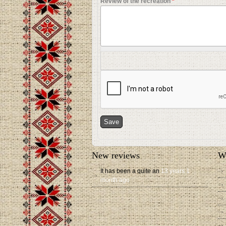
Review of the recreation
*
New reviews
W
It has been a quite an
13 years 1
month ago