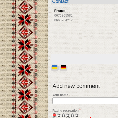
Contact
Phones:
0676865581
0660784212
Add new comment
Your name
Rating recreation
*