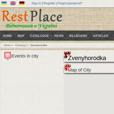
Sign in
|
Register
|
Forgot password?
HOME
MAP
CATALOGUE
NEWS
BILLBOARD
ARTICLES
Home
»
Cherkasy
»
Zvenyhorodka
You are here
Events in city
Zvenyhorodka
Map of City