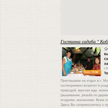
Гостинна садиба " Коб
Re
Ci
Ad
с.
from
250₴
Ty
Приглашаем на отдых в с. М
гостеприимно встретят в уса
природой, вкусная еда, знак
(вышивание, резьба по дерев
ягодники, малинники. Всем э
Здесь Вы соприкоснетесь с п