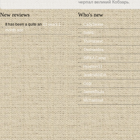
черпал великий Кобзарь.
New reviews
Who's new
It has been a quite an
13 years 1
CadySeave
month ago
SvitAL
Thomasevc
Thomasdzq
SIRKA Camp
Proslavv12
JustinVANDA
Gogi
JamesToula
Michaelmut