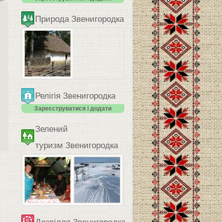
Природа Звенигородка
Релігія Звенигородка
Зареєструватися і додати
Зелений
туризм Звенигородка