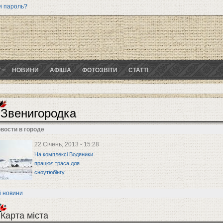
и пароль?
Г
НОВИНИ
АФІША
ФОТОЗВІТИ
СТАТТІ
Звенигородка
вости в городе
22 Січень, 2013 - 15:28
На комплексі Водяники
працює траса для
сноутюбінгу
і новини
Карта міста