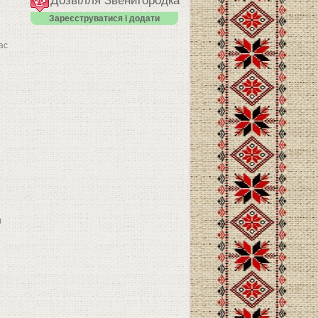
Дозвілля Звенигородка
Зареєструватися і додати
ас
л