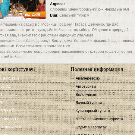
Адреса:
с.Моринці Звенигородський р-н Черкаська обл
від
250₴
Вид:
Сільський туризм
иглашаем на отдых в с. Моринцы, родину Тараса Шевченко, где Вас
степриимно встретят в усадьбе Кобзарева колыбель. Общение с природой,
усная еда, знакомство с работами народных умельцев
ышивание, резьба по дереву). Вокруг дома большой и красивый сад, ягодники,
линники. Всем этим можно пользоваться.
есь Вы соприкоснетесь с природой, вдохновение от которой когда-то черпал
ликий Кобзарь.
ові користувачі
Полезная информация
CadySeave
Авіаперевозки
SvitAL
Автотуризм
Thomasevc
Велотуризм
Thomasdzq
Дачный туризм
SIRKA Camp
Кулинарный туризм
Proslavv12
Места проживания туриста
JustinVANDA
Отдых в Карпатах