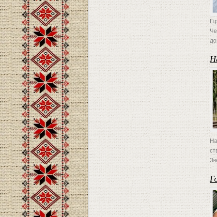
Гі
Че
до
Н
На
ст
Зв
Г