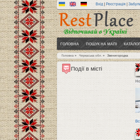
Вхід
|
Реєстрація
|
Забул
ГОЛОВНА
ПОШУК НА МАПІ
КАТАЛО
Головна
»
Черкаська обл.
»
Звенигородка
Ви є тут
Події в місті
Но
Вс