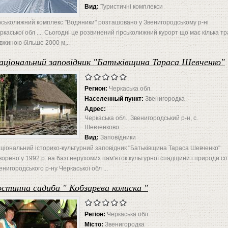
Вид:
Туристичні комплекси
рськолижний комплекс "Водяники" розташовано у Звенигородському р-ні
ркаської обл .... Сьогодні це розвинений гірськолижний курорт що має кілька тр
вжиною більше 2000 м,..
аціональний заповідник "Батьківщина Тараса Шевченко"
Регион:
Черкаська обл.
Населенный пункт:
Звенигородка
Адрес:
Черкаська обл., Звенигородський р-н, с.
Шевченково
Вид:
Заповідники
ціональний історико-культурний заповідник "Батьківщина Тараса Шевченко"
ворено у 1992 р. на базі нерухомих пам'яток культурної спадщини і природи сі
енигородського р-ну Черкаської обл ...
остинна садиба " Кобзарева колиска "
Регіон:
Черкаська обл.
Місто:
Звенигородка