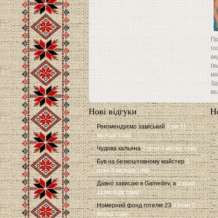
Пр
го
вк
(в
ма
Зд
ве
Нові відгуки
Н
Рекомендуємо заміський
1 рік 11
місяців тому
Чудова кальяна
2 роки 4 місяці тому
Був на безкоштовному майстер
2
роки 9 місяців тому
Давно зависаю в Gamedev, а
2 роки
11 місяців тому
Номерний фонд готелю 23
4 роки 2
місяці тому