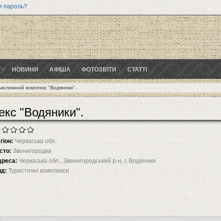
и пароль?
Г
НОВИНИ
АФІША
ФОТОЗВІТИ
СТАТТІ
ьколижний комплекс "Водяники".
екс "Водяники".
гіон:
Черкаська обл.
сто:
Звенигородка
дреса:
Черкаська обл., Звенигородський р-н, с Водяники
ид:
Туристичні комплекси