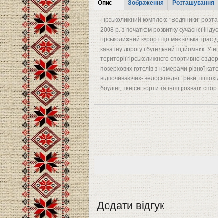
Tabs
Опис
Зображення
Розташування
(активна
Гірськолижний комплекс "Водяники" розташ
вкладка)
2008 р. з початком розвитку сучасної індус
гірськолижний курорт що має кілька трас 
канатну дорогу і бугельний підйомник. У н
території гірськолижного спортивно-оздо
поверхових готелів з ​​номерами різної кате
відпочиваючих- велосипедні треки, пішохі
боулінг, тенісні корти та інші розваги спор
Додати відгук