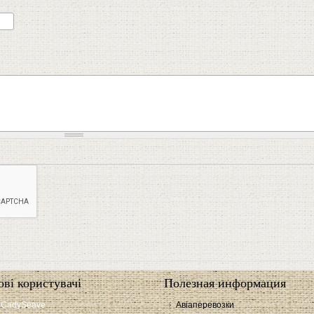
ові користувачі
Полезная информация
CadySeave
Авіаперевозки