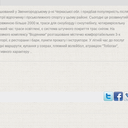
ований у Звенигородському р-ні Черкаської обл. і придбав популярність післ
трії відпочинку і гірськолижного спорту у цьому районі. Сьогодні це розвинутий
довжиною більше 2000 м, траси для сноуборду і сноутюбінгу, чотирикрісельну
ічний час траси освітлені, є система штучного покриття трас снігом. На
ровчого комплексу "Водяники" розташоване містечко комфортабельних 3-х
горії, є ресторани і бари, пункти прокату і інструктори. У літній час до послуг
дні маршрути, купання у озерах, пляжний волейбол, атракціон "Тобоган",
тивного характеру ..