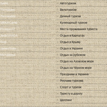
SvitAL
Автотуризм
Thomasevc
Велотуризм
Thomasdzq
Дачный туризм
SIRKA Camp
Кулинарный туризм
Proslavv12
Места проживания туриста
JustinVANDA
Отдых в Карпатах
Gogi
Отдых в Крыму
JamesToula
Отдых в Украине
Michaelmut
Отдых за рубежом
Отдых на Азовском море
Отдых на Чёрном море
Праздники в Украине
Реклама туризма
Спорт и туризм
Туристу в дорогу
Шоппинг