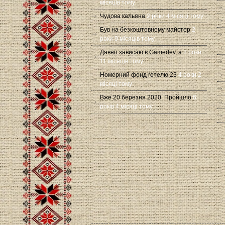
місяців тому
Чудова кальяна
2 роки 4 місяці тому
Був на безкоштовному майстер
2
роки 9 місяців тому
Давно зависаю в Gamedev, а
2 роки
11 місяців тому
Номерний фонд готелю 23
4 роки 2
місяці тому
Вже 20 березня 2020. Пройшло
6
років 4 місяці тому