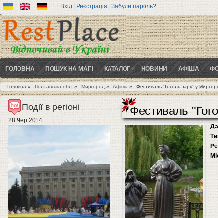
Вхід
|
Реєстрація
|
Забули пароль?
ГОЛОВНА
ПОШУК НА МАПІ
КАТАЛОГ
НОВИНИ
АФІША
ФО
Головна
»
Полтавська обл.
»
Миргород
»
Афіши
»
Фестиваль "Гоголь-парк" у Миргор
Ви є тут
Події в регіоні
Фестиваль "Гого
28 Чер 2014
Да
Ти
Ре
Мі