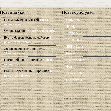
Нові відгуки
Нові користувачі
Рекомендуємо заміський
1 рік 11
CadySeave
місяців тому
SvitAL
Чудова кальяна
2 роки 4 місяці тому
Thomasevc
Був на безкоштовному майстер
2
Thomasdzq
роки 9 місяців тому
SIRKA Camp
Давно зависаю в Gamedev, а
2 роки
11 місяців тому
Proslavv12
Номерний фонд готелю 23
4 роки 2
JustinVANDA
місяці тому
Gogi
Вже 20 березня 2020. Пройшло
6
JamesToula
років 4 місяці тому
Michaelmut