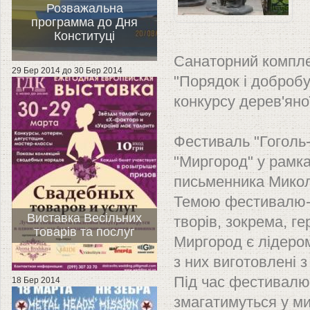
Розважальна
программа до Дня
Конституці
Санаторний комплек
29 Бер 2014
до
30 Бер 2014
"Порядок і добробу
конкурсу дерев'яно
Фестиваль "Гоголь-
"Миргород" у рамк
письменника Микол
Темою фестивалю-ко
Виставка Весільних
творів, зокрема, г
товарів та послуг
Миргород є лідером
з них виготовлені з
Під час фестивалю 
18 Бер 2014
змагатимуться у ми