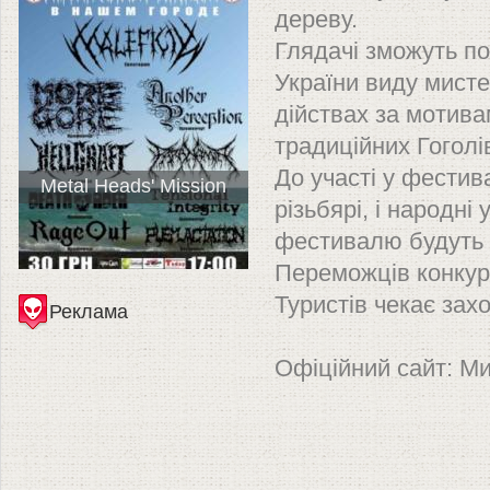
дереву.
Глядачі зможуть по
України виду мисте
дійствах за мотива
традиційних Гоголі
До участі у фестив
Metal Heads' Mission
різьбярі, і народні 
фестивалю будуть з
Переможців конкур
Туристів чекає за
Реклама
Офіційний сайт: М