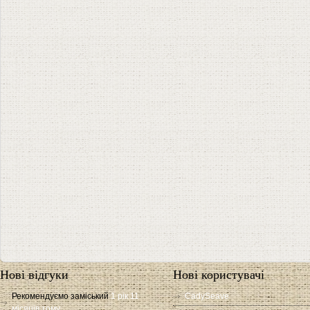
Нові відгуки
Нові користувачі
Рекомендуємо заміський
1 рік 11
CadySeave
місяців тому