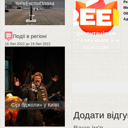
Ре
КиївЕкспоПлаза
Мі
Об
Ад
Події в регіоні
16 Лип 2022
до
19 Лип 2022
Сірі бджоли» у Київі
Додати відгу