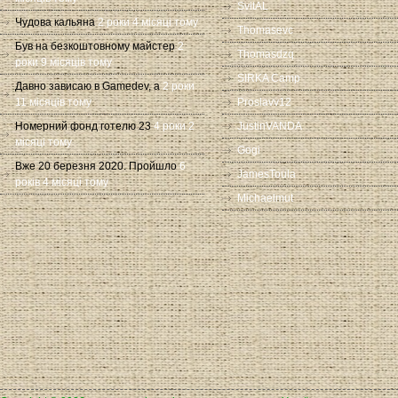
SvitAL
Чудова кальяна
2 роки 4 місяці тому
Thomasevc
Був на безкоштовному майстер
2
Thomasdzq
роки 9 місяців тому
SIRKA Camp
Давно зависаю в Gamedev, а
2 роки
11 місяців тому
Proslavv12
Номерний фонд готелю 23
4 роки 2
JustinVANDA
місяці тому
Gogi
Вже 20 березня 2020. Пройшло
6
JamesToula
років 4 місяці тому
Michaelmut