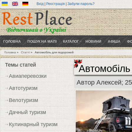
Вхід
|
Реєстрація
|
Забули пароль?
ГОЛОВНА
ПОШУК НА МАПІ
КАТАЛОГ
НОВИНИ
АФІША
ФО
Головна
»
Статті
»
Автомобіль для подорожей
Ви є тут
Темы статей
Автомобіль
Авиаперевозки
Автор
Алексей
; 2
Автотуризм
Велотуризм
Дачный туризм
Кулинарный туризм