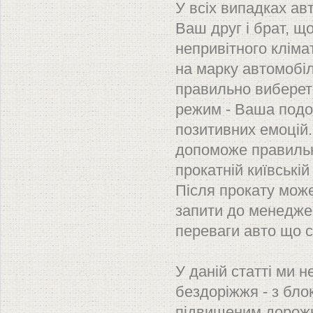
У всіх випадках ав
Ваш друг і брат, щ
непривітного кліма
на марку автомобіл
правильно виберет
режим - Ваша подо
позитивних емоцій.
допоможе правильно
прокатній київські
Після прокату може
запити до менеджер
переваги авто що 
У даній статті ми 
бездоріжжя - з бло
підвищеним дорожн