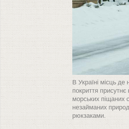
В Україні місць де
покриття присутнє 
морських піщаних с
незайманих природн
рюкзаками.