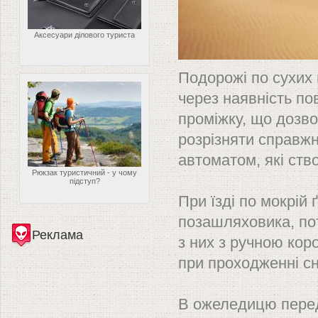
Аксесуари ділового туриста
Подорожі по сухих 
через наявність п
проміжку, що дозв
розрізняти справжн
автоматом, які ств
Рюкзак туристичний - у чому
підступ?
При їзді по мокрій 
позашляховика, пот
Реклама
з них з ручною кор
при проходженні сн
В ожеледицю передн