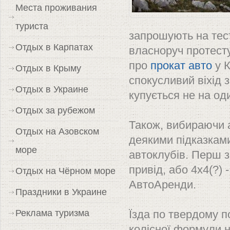
Места проживания
туриста
запрошують на тест
Отдых в Карпатах
власноруч протест
про
прокат авто
у К
Отдых в Крыму
спокусливий віхід 
Отдых в Украине
купується не на оди
Отдых за рубежом
Також, вибираючи 
Отдых на Азовском
деякими підказками
море
автоклубів. Перш з
привід, або 4х4(?) 
Отдых на Чёрном море
АвтоАренди.
Праздники в Украине
Реклама туризма
Їзда по твердому п
колісної формули н