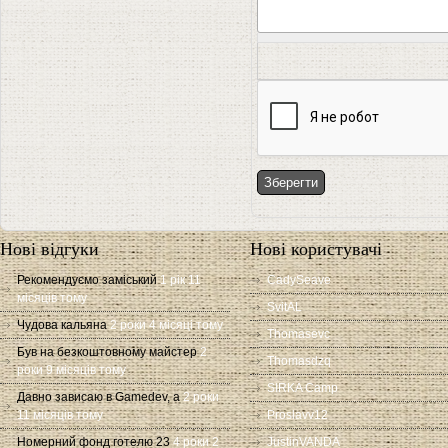
Нові відгуки
Нові користувачі
Рекомендуємо заміський
1 рік 11
CadySeave
місяців тому
SvitAL
Чудова кальяна
2 роки 4 місяці тому
Thomasevc
Був на безкоштовному майстер
2
Thomasdzq
роки 9 місяців тому
SIRKA Camp
Давно зависаю в Gamedev, а
2 роки
11 місяців тому
Proslavv12
Номерний фонд готелю 23
4 роки 2
JustinVANDA