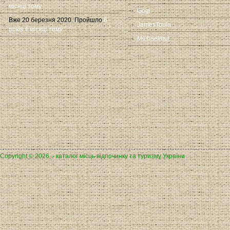
місяці тому
Gogi
Вже 20 березня 2020. Пройшло
6
JamesToula
років 4 місяці тому
Michaelmut
Copyright © 2026, - каталог місць відпочинку та туризму України