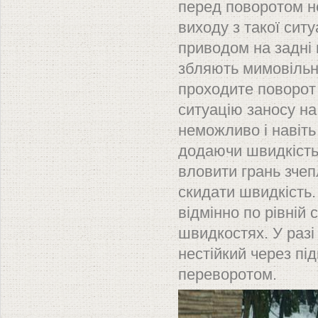
перед поворотом не
виходу з такої сит
приводом на задні 
збляють мимовільн
проходите поворот
ситуацію заносу на
неможливо і навіть
додаючи швидкість
вловити грань зчеп
скидати швидкість.
відмінно по рівній 
швидкостях. У раз
нестійкий через пі
переворотом.