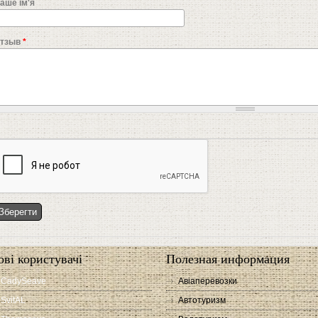
аше ім'я
тзыв
*
ові користувачі
Полезная информация
CadySeave
Авіаперевозки
SvitAL
Автотуризм