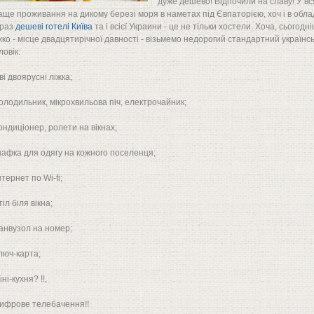
дуже дешево! Відпочили на славу! У вс
аще проживання на дикому березі моря в наметах під Євпаторією, хоч і в обл
раз
дешеві готелі Київа
та і всієї Украини - це не тільки хостели. Хоча, сьогод
жко - місце двадцятирічної давності - візьмемо недорогий стандартний українсь
ловік:
дві двоярусні ліжка;
холодильник, мікрохвильова піч, електрочайник;
кондиціонер, ролети на вікнах;
шафка для одягу на кожного поселенця;
інтернет по Wi-fi;
тіл біля вікна;
санвузол на номер;
ключ-карта;
іні-кухня? !!,
цифрове телебачення!!