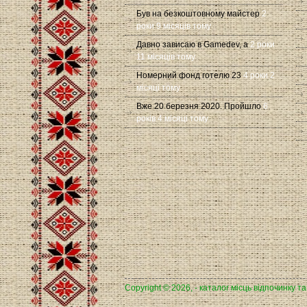
Був на безкоштовному майстер
2
роки 9 місяців тому
Давно зависаю в Gamedev, а
2 роки
11 місяців тому
Номерний фонд готелю 23
4 роки 2
місяці тому
Вже 20 березня 2020. Пройшло
6
років 4 місяці тому
Copyright © 2026, - каталог місць відпочинку т