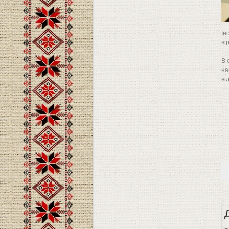
Ін
ві
В 
на
ві