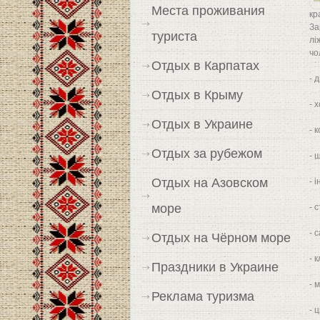
Места проживания
кр
За
туриста
лі
чо
Отдых в Карпатах
- 
Отдых в Крыму
- 
Отдых в Украине
- 
Отдых за рубежом
- 
Отдых на Азовском
- 
море
- с
- 
Отдых на Чёрном море
- 
Праздники в Украине
- м
Реклама туризма
- 