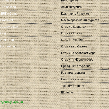
Thomasevc
Велотуризм
Thomasdzq
Дачный туризм
SIRKA Camp
Кулинарный туризм
Proslavv12
Места проживания туриста
JustinVANDA
Отдых в Карпатах
Gogi
Отдых в Крыму
JamesToula
Отдых в Украине
Michaelmut
Отдых за рубежом
Отдых на Азовском море
Отдых на Чёрном море
Праздники в Украине
Реклама туризма
Спорт и туризм
Туристу в дорогу
Шоппинг
а туризму України