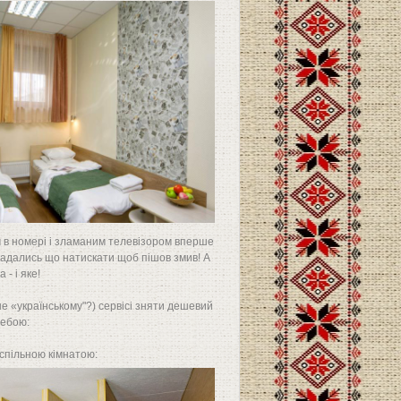
лом в номері і зламаним телевізором вперше
догадались що натискати щоб пішов змив! А
- і яке!
не «українському"?) сервісі зняти дешевий
ребою:
 спільною кімнатою: