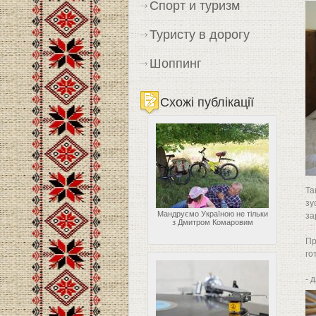
Спорт и туризм
Туристу в дорогу
Шоппинг
Схожі публікації
Та
зу
Мандруємо Україною не тільки
за
з Дмитром Комаровим
Пр
го
- 