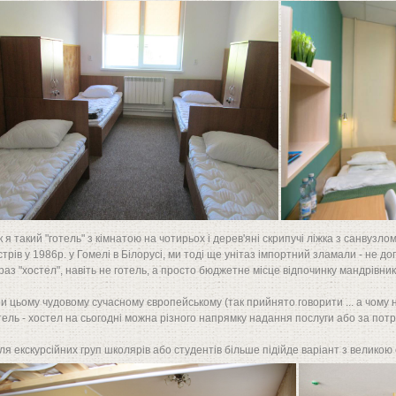
к я такий "готель" з кімнатою на чотирьох і дерев'яні скрипучі ліжка з санвуз
стрів у 1986р. у Гомелі в Білорусі, ми тоді ще унітаз імпортний зламали - не 
раз "хостел", навіть не готель, а просто бюджетне місце відпочинку мандрівника 
и цьому чудовому сучасному європейському (так прийнято говорити ... а чому 
тель - хостел на сьогодні можна різного напрямку надання послуги або за пот
для екскурсійних груп школярів або студентів більше підійде варіант з великою