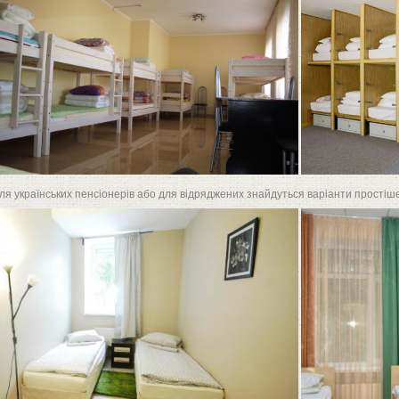
для українських пенсіонерів або для відряджених знайдуться варіанти простіше