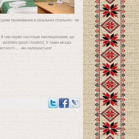
місцями проживання в загальних спальнях - не
 й сам сервіс настільки еволюціонував, що
poshtels (posh і hostels). У таких місцях
тності ... - він залишається!