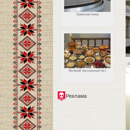
Грампластинка
- 
Великий пасхальный піст
Реклама