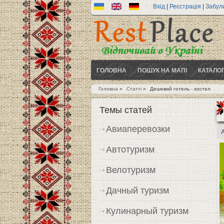
Вхід
|
Реєстрація
|
Забул
ГОЛОВНА
ПОШУК НА МАПІ
КАТАЛО
Головна
»
Статті
»
Дешевий готель - хостел
Ви є тут
Темы статей
Авиаперевозки
Автотуризм
Велотуризм
Дачный туризм
Кулинарный туризм