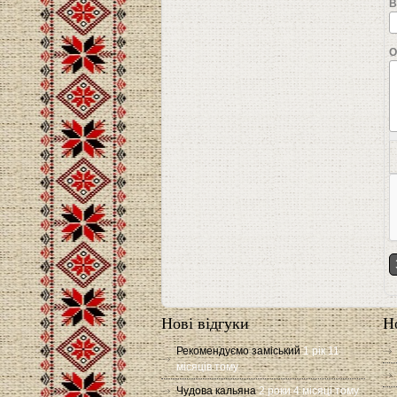
В
О
Нові відгуки
Н
Рекомендуємо заміський
1 рік 11
місяців тому
Чудова кальяна
2 роки 4 місяці тому