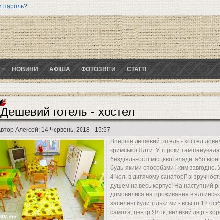
и пароль?
Г
НОВИНИ
АФІША
ФОТОЗВІТИ
СТАТТІ
Дешевий готель - хостел
Автор
Алексей
; 14 Червень, 2018 - 15:57
Вперше дешевий готель - хостел довел
кримської Ялти. У ті роки там панувал
бездіяльності місцевої влади, або вірн
будь-якими способами і ким завгодно. 
4 чол. в дитячому санаторії зі зручност
душем на весь корпус! На наступний р
домовилися на проживання в ялтинській
заселені були тільки ми - всього 12 осіб
самота, центр Ялти, великий двір - хо