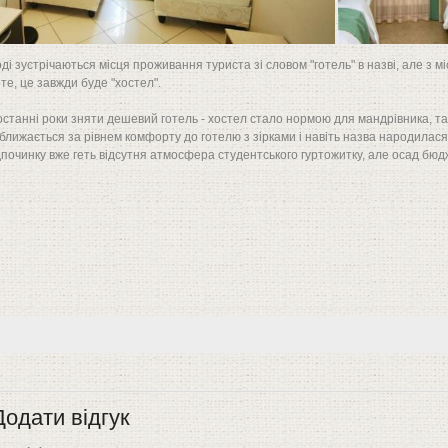
оді зустрічаються місця проживання туриста зі словом "готель" в назві, але з 
рте, це завжди буде "хостел".
останні роки зняти дешевий готель - хостел стало нормою для мандрівника, та
ближається за рівнем комфорту до готелю з зірками і навіть назва народилася - 
дпочинку вже геть відсутня атмосфера студентського гуртожитку, але осад бюдже
Додати відгук