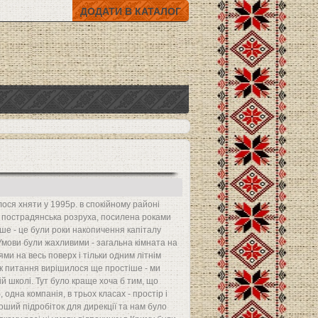
ДОДАТИ В КАТАЛОГ
ося хняти у 1995р. в спокійному районі
а пострадянська розруха, посилена роками
іше - це були роки накопичення капіталу
Умови були жахливими - загальна кімната на
ями на весь поверх і тільки одним літнім
ік питання вирішилося ще простіше - ми
 школі. Тут було краще хоча б тим, що
, одна компанія, в трьох класах - простір і
роший підробіток для дирекції та нам було