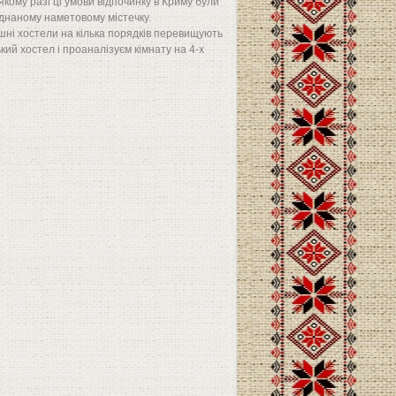
якому разі ці умови відпочинку в Криму були
аднаному наметовому містечку.
нішні хостели на кілька порядків перевищують
кий хостел і проаналізуєм кімнату на 4-х