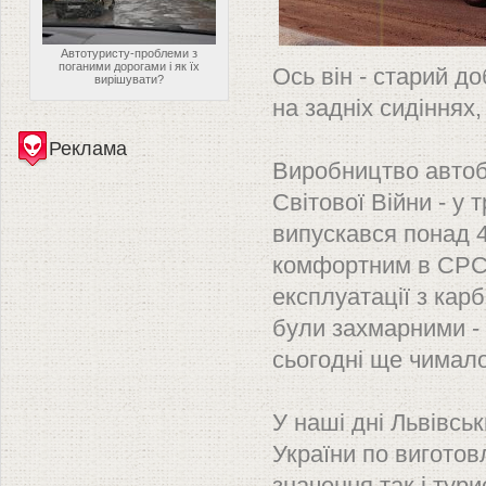
Автотуристу-проблеми з
поганими дорогами і як їх
Ось він - старий д
вирішувати?
на задніх сидіннях,
Реклама
Виробництво автобу
Світової Війни - у
випускався понад 4
комфортним в СРСР,
експлуатації з кар
були захмарними - в
сьогодні ще чимало
У наші дні Львівсь
України по виготов