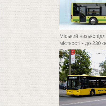
Міський низькопід
місткості - до 230 о