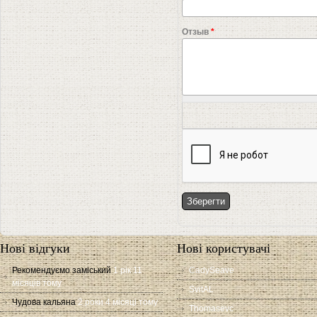
Отзыв
*
Нові відгуки
Нові користувачі
Рекомендуємо заміський
1 рік 11
CadySeave
місяців тому
SvitAL
Чудова кальяна
2 роки 4 місяці тому
Thomasevc