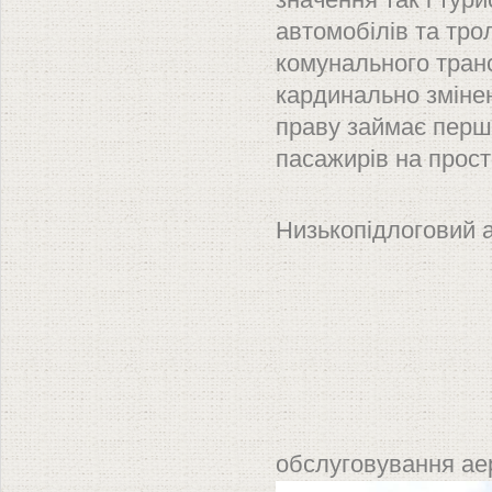
значення так і тур
автомобілів та трол
комунального транс
кардинально змінен
праву займає перш
пасажирів на прост
Низькопідлоговий а
обслуговування ае