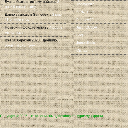
Був на безкоштовному майстер
2
Thomasdzq
роки 9 місяців тому
SIRKA Camp
Давно зависаю в Gamedev, а
2 роки
11 місяців тому
Proslavv12
Номерний фонд готелю 23
4 роки 2
JustinVANDA
місяці тому
Gogi
Вже 20 березня 2020. Пройшло
6
JamesToula
років 4 місяці тому
Michaelmut
Copyright © 2026, - каталог місць відпочинку та туризму України