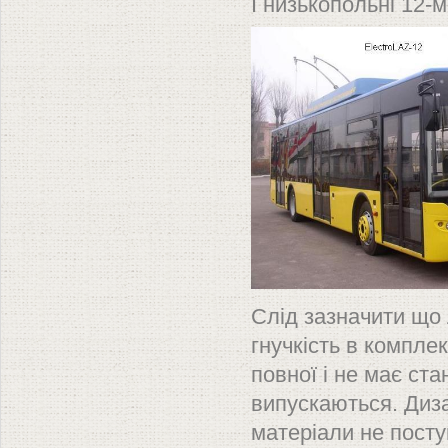
І низькопольні 12-
Слід зазначити що
гнучкість в комплек
повної і не має ст
випускаються. Диз
матеріали не пост