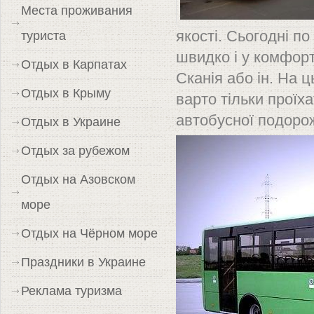
Места проживания
туриста
якості. Сьогодні п
швидко і у комфорт
Отдых в Карпатах
Сканія або ін. На 
Отдых в Крыму
варто тільки проїх
автобусної подорож
Отдых в Украине
Отдых за рубежом
Отдых на Азовском
море
Отдых на Чёрном море
Праздники в Украине
Реклама туризма