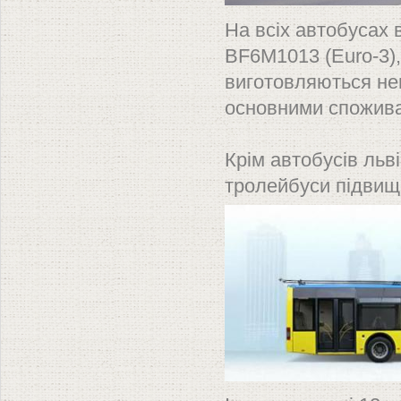
На всіх автобусах
BF6M1013 (Euro-3),
виготовляються не
основними споживач
Крім автобусів льв
тролейбуси підвище