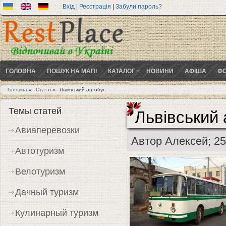
Вхід
|
Реєстрація
|
Забули пароль?
ГОЛОВНА
ПОШУК НА МАПІ
КАТАЛОГ
НОВИНИ
АФІША
ФО
Головна
»
Статті
»
Львівський автобус
Ви є тут
Темы статей
Львівський 
Авиаперевозки
Автор
Алексей
; 2
Автотуризм
Велотуризм
Дачный туризм
Кулинарный туризм