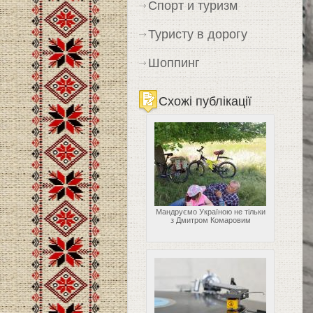
Спорт и туризм
Туристу в дорогу
Шоппинг
Схожі публікації
Мандруємо Україною не тільки
з Дмитром Комаровим