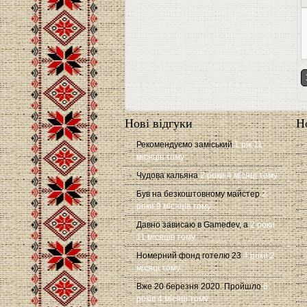
Нові відгуки
Н
Рекомендуємо заміський
1 рік 11
місяців тому
Чудова кальяна
2 роки 4 місяці тому
Був на безкоштовному майстер
2
роки 9 місяців тому
Давно зависаю в Gamedev, а
2 роки
11 місяців тому
Номерний фонд готелю 23
4 роки 2
місяці тому
Вже 20 березня 2020. Пройшло
6
років 4 місяці тому