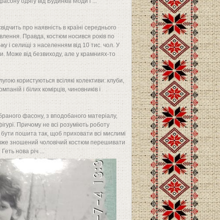
сону одягу від Будинків Моди і ...
ідчить про наявність в країні середнього
мовлення. Правда, костюм носився років по
ку і селищі з населенням від 10 тис. чол. У
ли. Може від безвиходу, але у крамниях-то
лугою користуються всілякі колективи: клуби,
омпаній і білих комірців, чиновників і
браного фасону, з вподобаного матеріалу,
 фігурі. Причому не всі розуміють роботу
а бути пошита так, щоб приховати всі мислимі
ле вже зношений чоловічий костюм перешивати
еть нова річ ...