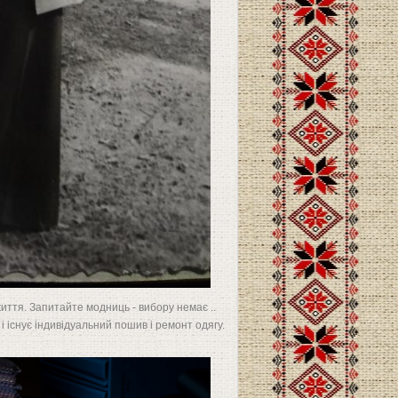
життя. Запитайте модниць - вибору немає ..
і існує індивідуальний пошив і ремонт одягу.