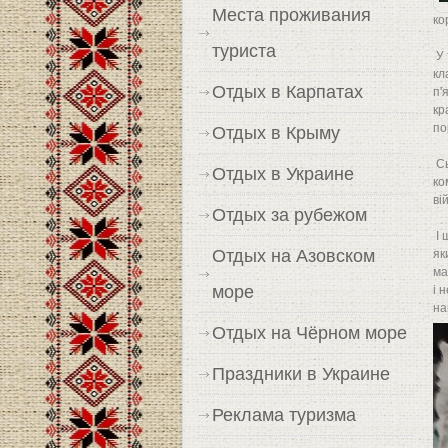
Места проживания
ко
туриста
У 
кл
Отдых в Карпатах
п'
кр
по
Отдых в Крыму
Сь
Отдых в Украине
ко
ві
Отдых за рубежом
І 
Отдых на Азовском
як
ма
море
і 
на
Отдых на Чёрном море
Праздники в Украине
Реклама туризма