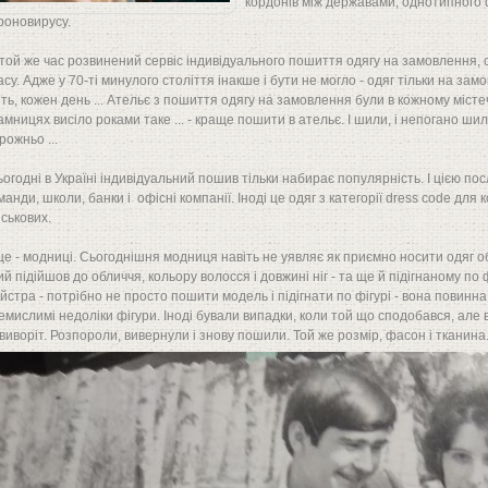
кордонів між державами, однотипного фа
роновирусу.
той же час розвинений сервіс індивідуального пошиття одягу на замовлення, св
асу. Адже у 70-ті минулого століття інакше і бути не могло - одяг тільки на за
ять, кожен день ... Ательє з пошиття одягу на замовлення були в кожному містеч
амницях висіло роками таке ... - краще пошити в ательє. І шили, і непогано ши
рожньо ...
огодні в Україні індивідуальний пошив тільки набирає популярність. І цією пос
манди, школи, банки і офісні компанії. Іноді це одяг з категорії dress code для к
йськових.
ще - модниці. Сьогоднішня модниця навіть не уявляє як приємно носити одяг о
ий підійшов до обличчя, кольору волосся і довжині ніг - та ще й підігнаному по
йстра - потрібно не просто пошити модель і підігнати по фігурі - вона повинн
немислимі недоліки фігури. Іноді бували випадки, коли той що сподобався, а
виворіт. Розпороли, вивернули і знову пошили. Той же розмір, фасон і тканина. Г