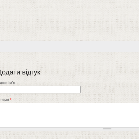
Додати відгук
аше ім'я
тзыв
*