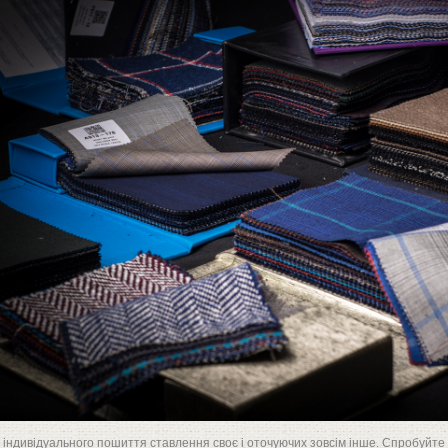
 індивідуального пошиття ставлення своє і оточуючих зовсім інше. Спробуйте