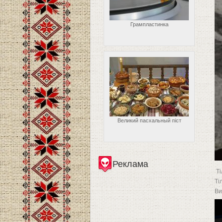
Грампластинка
Великий пасхальный піст
Реклама
Ті
Ті
Ви