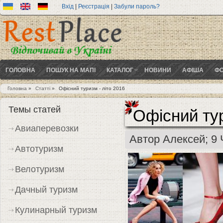
Вхід
|
Реєстрація
|
Забули пароль?
ГОЛОВНА
ПОШУК НА МАПІ
КАТАЛОГ
НОВИНИ
АФІША
ФО
Головна
»
Статті
»
Офісний туризм - літо 2016
Ви є тут
Темы статей
Офісний тур
Авиаперевозки
Автор
Алексей
; 9
Автотуризм
Велотуризм
Дачный туризм
Кулинарный туризм