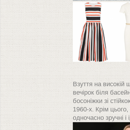
Вз
Взуття на високій 
вечірок біля басейн
босоніжки зі стійк
1960-х. Крім цього,
одночасно зручні і 