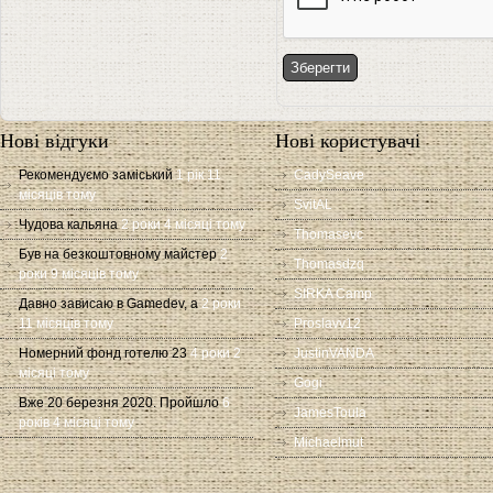
Нові відгуки
Нові користувачі
Рекомендуємо заміський
1 рік 11
CadySeave
місяців тому
SvitAL
Чудова кальяна
2 роки 4 місяці тому
Thomasevc
Був на безкоштовному майстер
2
Thomasdzq
роки 9 місяців тому
SIRKA Camp
Давно зависаю в Gamedev, а
2 роки
11 місяців тому
Proslavv12
Номерний фонд готелю 23
4 роки 2
JustinVANDA
місяці тому
Gogi
Вже 20 березня 2020. Пройшло
6
JamesToula
років 4 місяці тому
Michaelmut