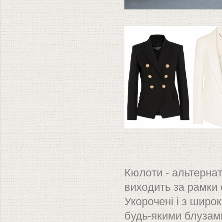
Кю
Кюлоти - альтернат
виходить за рамки 
Укорочені і з шир
будь-якими блузами