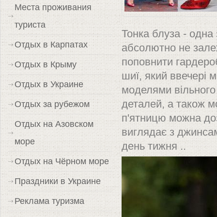
Места проживания
туриста
Тонка блуза - одна
Отдых в Карпатах
абсолютно не залеж
поповнити гардероб
Отдых в Крыму
шиї, який ввечері 
Отдых в Украине
моделями вільного
деталей, а також м
Отдых за рубежом
п'ятницю можна доз
Отдых на Азовском
виглядає з джинсам
море
день тижня ..
Отдых на Чёрном море
Праздники в Украине
Реклама туризма