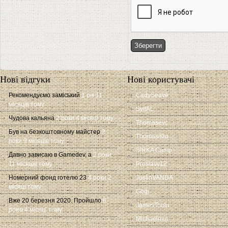
Нові відгуки
Нові користувачі
Рекомендуємо заміський
1 рік 11
CadySeave
місяців тому
SvitAL
Чудова кальяна
2 роки 4 місяці тому
Thomasevc
Був на безкоштовному майстер
2
Thomasdzq
роки 9 місяців тому
SIRKA Camp
Давно зависаю в Gamedev, а
2 роки
11 місяців тому
Proslavv12
Номерний фонд готелю 23
4 роки 2
JustinVANDA
місяці тому
Gogi
Вже 20 березня 2020. Пройшло
6
JamesToula
років 4 місяці тому
Michaelmut