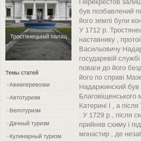
Перекрестов залишав
був позбавлений по
його землі були кон
У 1712 р. Тростян
Тростянецький палац
наставнику , прото
Васильовичу Надар
государевій службі
поваги до його безд
Темы статей
його по справі Мазе
Авиаперевозки
Надаржинский був 
Благовіщенського 
Автотуризм
Катерині I , а післ
Велотуризм
. У 1729 р., після
Дачный туризм
прийняв схиму і пі
монастир , де неза
Кулинарный туризм