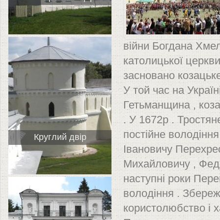
війни Богдана Хмел
католицької церкви.
засновано козацьк
У той час на Украї
Гетьманщина , коз
. У 1672р . Тростян
постійне володіння
Круглий двір
Івановичу Перехрес
Михайловичу , Федо
наступні роки Пер
володіння . Збереж
користолюбство і х