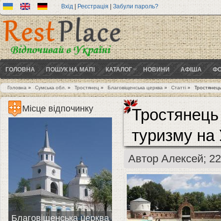
Вхід
|
Реєстрація
|
Забули пароль?
ГОЛОВНА
ПОШУК НА МАПІ
КАТАЛОГ
НОВИНИ
АФІША
ФО
Головна
»
Сумська обл.
»
Тростянец
»
Благовіщенська церква
»
Статті
»
Тростянець
Ви є тут
Місце відпочинку
Тростянець
туризму на 
Автор
Алексей
; 2
Благовіщенська церква