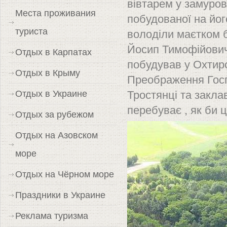
вівтарем у замуров
Места проживания
побудованої на йог
туриста
володіли маєтком б
Йосип Тимофійович
Отдых в Карпатах
побудував у Охтир
Отдых в Крыму
Преображення Госп
Отдых в Украине
Тростянці та закла
перебуває , як би це
Отдых за рубежом
Отдых на Азовском
море
Отдых на Чёрном море
Праздники в Украине
Реклама туризма