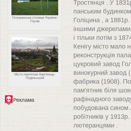
Тростянця . У 1831
панським будинком
Гетьманська столиця України-
Голіцина , а 1881р
Глухів
іншими джерелами в
і тільки потім з 18
Кенігу місто мало 
реконструкція пала
цукровий завод Гол
винокурний завод ( 
Місто-пам'ятник Кам'янець-
Подільський
фабрика (1908). По
пам'ятник біля шок
рафінадного заводу
Реклама
побудована сином 
робітників у 1913р.
лютеранцями .