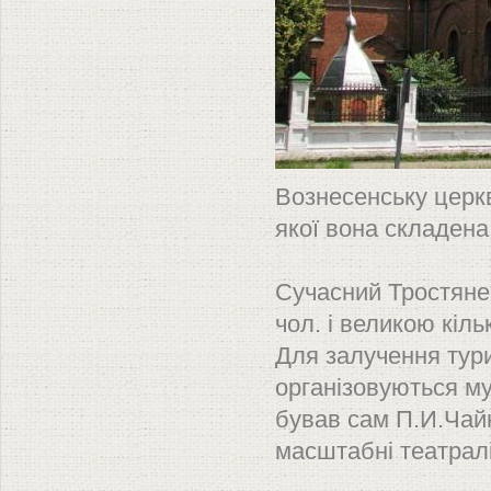
Вознесенську церк
якої вона складена
Сучасний Тростянец
чол. і великою кіл
Для залучення тури
організовуються му
бував сам П.И.Чай
масштабні театралі