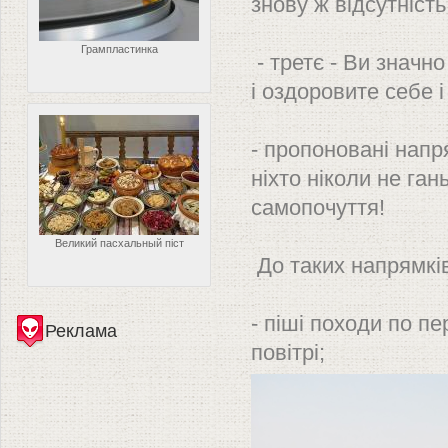
знову ж відсутніст
Грампластинка
- третє - Ви значно
і оздоровите себе і 
- пропоновані напр
ніхто ніколи не ган
самопочуття!
Великий пасхальный піст
До таких напрямків
- піші походи по пе
Реклама
повітрі;