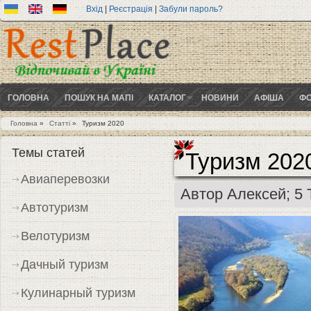
Вхід
|
Реєстрація
|
Забули пароль?
ГОЛОВНА
ПОШУК НА МАПІ
КАТАЛОГ
НОВИНИ
АФІША
ФО
Головна
»
Статті
»
Туризм 2020
Ви є тут
Темы статей
Туризм 202
Авиаперевозки
Автор
Алексей
; 5
Автотуризм
Велотуризм
Дачный туризм
Кулинарный туризм