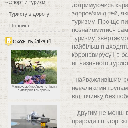
Спорт и туризм
дотримуючись каран
здоров'ям дітей, я
Туристу в дорогу
туризму. Про що п
Шоппинг
познайомитися само
туризму, звертаємо
Схожі публікації
найбільш підходять
коронавирусу і в о
вітчизняного турис
- найважливішим с
невеликими групами
Мандруємо Україною не тільки
з Дмитром Комаровим
відпочинку без по
- другим не менш 
природи і подорожі