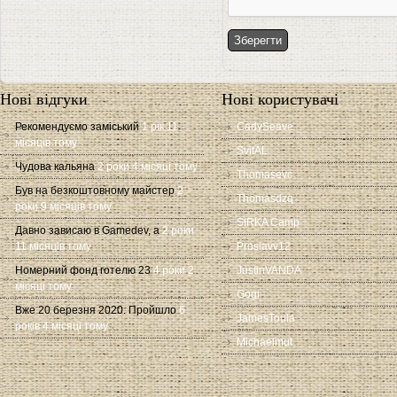
Нові відгуки
Нові користувачі
Рекомендуємо заміський
1 рік 11
CadySeave
місяців тому
SvitAL
Чудова кальяна
2 роки 4 місяці тому
Thomasevc
Був на безкоштовному майстер
2
Thomasdzq
роки 9 місяців тому
SIRKA Camp
Давно зависаю в Gamedev, а
2 роки
11 місяців тому
Proslavv12
Номерний фонд готелю 23
4 роки 2
JustinVANDA
місяці тому
Gogi
Вже 20 березня 2020. Пройшло
6
JamesToula
років 4 місяці тому
Michaelmut