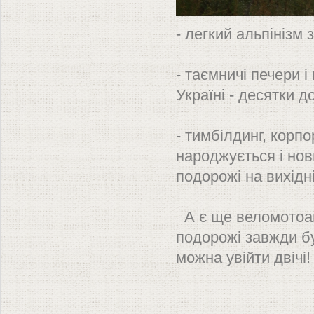
- легкий альпінізм 
- таємничі печери і
Україні - десятки 
- тимбілдинг, корпо
народжується і нов
подорожі на вихідні
А є ще веломотоавт
подорожі завжди буд
можна увійти двічі!