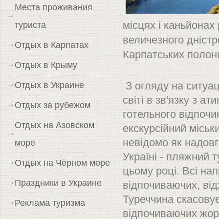
Места проживания
туриста
місцях і каньйонах 
величезного дністр
Отдых в Карпатах
Карпатських полон
Отдых в Крыму
Отдых в Украине
З огляду на ситуац
світі в зв'язку з 
Отдых за рубежом
готельного відпочи
Отдых на Азовском
екскурсійний міськи
невідомо як надовг
море
Україні - пляжний 
Отдых на Чёрном море
цьому році. Всі на
Праздники в Украине
відпочиваючих, від
Туреччина скасову
Реклама туризма
відпочиваючих жорс