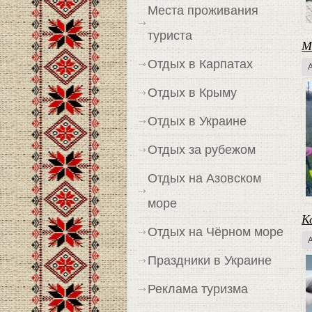
Места проживания
туриста
М
Отдых в Карпатах
Отдых в Крыму
Отдых в Украине
Отдых за рубежом
Отдых на Азовском
море
К
Отдых на Чёрном море
Праздники в Украине
Реклама туризма