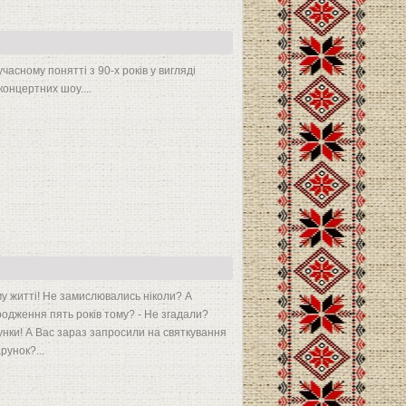
сучасному понятті з 90-х років у вигляді
концертних шоу....
у житті! Не замислювались ніколи? А
одження пять років тому? - Не згадали?
нки! А Вас зараз запросили на святкування
унок?...