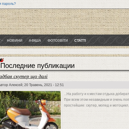
и пароль?
Г
НОВИНИ
АФІША
ФОТОЗВІТИ
СТАТТІ
Последние публикации
адбав скутер що далі
Автор
Алексей
; 20 Травень, 2021 - 12:51
...На работу и к местам отдыха добират
При всем этом незавидным и очень по
простейшие: скутер, мопед и мотоцикл.