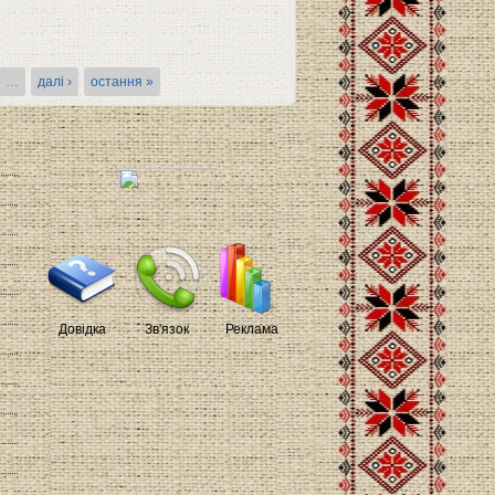
…
далі ›
остання »
Довідка
Зв'язок
Реклама