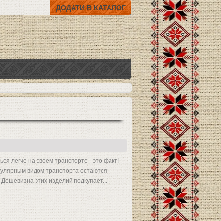
ДОДАТИ В КАТАЛОГ
ься легче на своем транспорте - это факт!
пулярным видом транспорта остаются
 Дешевизна этих изделий подкупает...