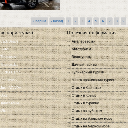
торінки
« перша
‹ назад
1
2
3
4
5
6
7
8
9
ові користувачі
Полезная информация
CadySeave
Авіаперевозки
SvitAL
Автотуризм
Thomasevc
Велотуризм
Thomasdzq
Дачный туризм
SIRKA Camp
Кулинарный туризм
Proslavv12
Места проживания туриста
JustinVANDA
Отдых в Карпатах
Gogi
Отдых в Крыму
JamesToula
Отдых в Украине
Michaelmut
Отдых за рубежом
Отдых на Азовском море
Отдых на Чёрном море