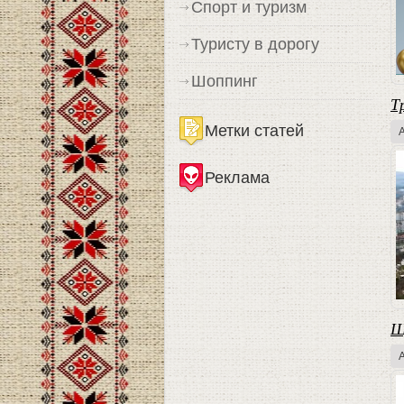
Спорт и туризм
Туристу в дорогу
Шоппинг
Т
Метки статей
Реклама
Щ