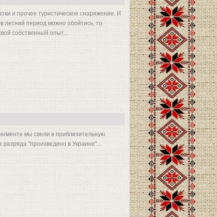
латки и прочее туристическое снаряжение. И
 в летний период можно обойтись, то
свой собственный опыт...
сегменте мы свели в приблизительную
з разряда "произведено в Украине"...