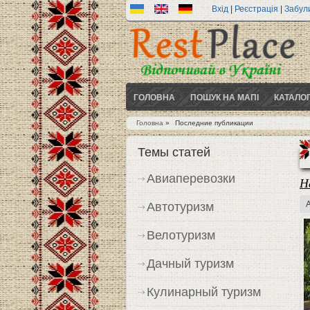
Вхід
|
Реєстрація
|
Забул
ГОЛОВНА
ПОШУК НА МАПІ
КАТАЛО
Головна
»
Последние публикации
Ви є тут
Темы статей
Авиаперевозки
Н
Автотуризм
Велотуризм
Дачный туризм
Кулинарный туризм