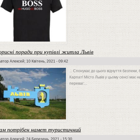
орисні поради при купівлі житла Львів
Автор
Алексей
; 10 Квітень, 2021 - 09:42
... Спонукає до цього відчуття безпеки,
Карпат! Місто Львів у цьому сенсі має н
переваг:...
ам потрібен намет туристичний
Автор
Алексей
; 24 Березень, 2021 - 15:30