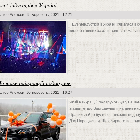
vent-індустрія в Україні
Автор
Алексей
; 15 Березень, 2021 - 12:21
...Event-індустрія в Україні з'явилася в 
корпоративних заходів, свят з тамаду і 
о таке найкращій подарунок
Автор
Алексей
; 10 Березень, 2021 - 16:27
Який найкращій подарунок був у Вашом
згадайте, що Вам дарували на день нар
Правильно! То були не найкращі подару
Дня Народження. Що обираєте на подар