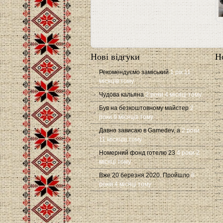
С
Нові відгуки
Н
Рекомендуємо заміський
1 рік 11
місяців тому
Чудова кальяна
2 роки 4 місяці тому
Був на безкоштовному майстер
2
роки 9 місяців тому
Давно зависаю в Gamedev, а
2 роки
11 місяців тому
Номерний фонд готелю 23
4 роки 2
місяці тому
Вже 20 березня 2020. Пройшло
6
років 4 місяці тому