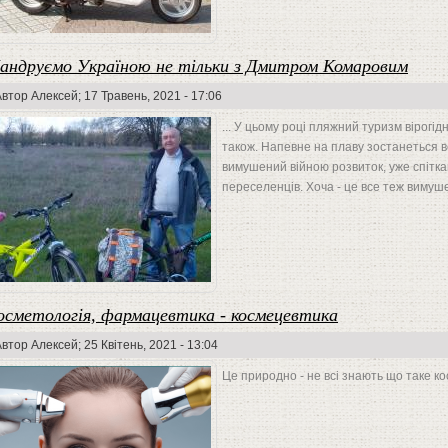
андруємо Україною не тільки з Дмитром Комаровим
Автор
Алексей
; 17 Травень, 2021 - 17:06
... У цьому році пляжний туризм вірогід
також. Напевне на плаву зостанеться в
вимушений війною розвиток, уже спіткав
переселенців. Хоча - це все теж вимуше
осметологія, фармацевтика - космецевтика
Автор
Алексей
; 25 Квітень, 2021 - 13:04
Це природно - не всі знають що таке ко