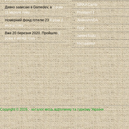
SIRKA Camp
Давно зависаю в Gamedev, а
2 роки
11 місяців тому
Proslavv12
Номерний фонд готелю 23
4 роки 2
JustinVANDA
місяці тому
Gogi
Вже 20 березня 2020. Пройшло
6
JamesToula
років 4 місяці тому
Michaelmut
Copyright © 2026, - каталог місць відпочинку та туризму України