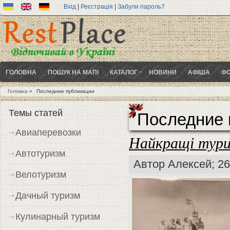
Вхід
|
Реєстрація
|
Забули пароль?
ГОЛОВНА
ПОШУК НА МАПІ
КАТАЛОГ
НОВИНИ
АФІША
ФО
Головна
»
Последние публикации
Ви є тут
Темы статей
Последние 
Авиаперевозки
Найкращі тури
Автотуризм
Автор
Алексей
; 2
Велотуризм
Дачный туризм
Кулинарный туризм