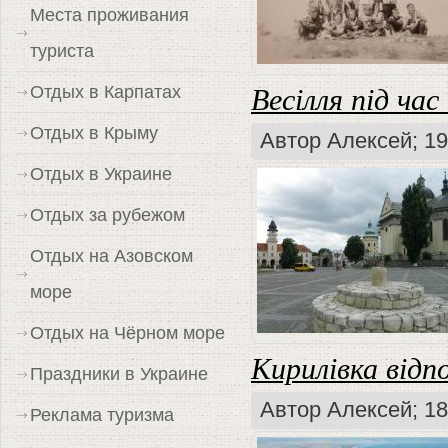
Места проживания
туриста
Отдых в Карпатах
Весілля під час
Отдых в Крыму
Автор
Алексей
; 1
Отдых в Украине
Отдых за рубежом
Отдых на Азовском
море
Отдых на Чёрном море
Кирилівка відп
Праздники в Украине
Автор
Алексей
; 1
Реклама туризма