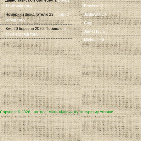
Давно зависаю в Gamedev, а
2 роки
11 місяців тому
Proslavv12
Номерний фонд готелю 23
4 роки 2
JustinVANDA
місяці тому
Gogi
Вже 20 березня 2020. Пройшло
6
JamesToula
років 4 місяці тому
Michaelmut
Copyright © 2026, - каталог місць відпочинку та туризму України