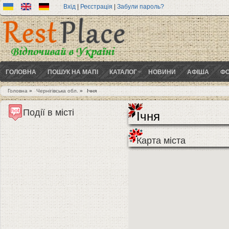
Вхід
|
Реєстрація
|
Забули пароль?
ГОЛОВНА
ПОШУК НА МАПІ
КАТАЛОГ
НОВИНИ
АФІША
ФО
Головна
»
Чернігівська обл.
»
Ічня
Ви є тут
Події в місті
Ічня
Карта міста