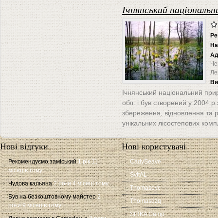
Ічнянський національн
Ре
На
Ад
Чер
Ле
Ви
Ічнянський національний прир
обл. і був створений у 2004 
збереження, відновлення та 
унікальних лісостепових компле
Нові відгуки
Нові користувачі
Рекомендуємо заміський
1 рік 11
CadySeave
місяців тому
SvitAL
Чудова кальяна
2 роки 4 місяці тому
Thomasevc
Був на безкоштовному майстер
2
Thomasdzq
роки 9 місяців тому
SIRKA Camp