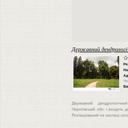
Державний дендрологі
Ре
На
Ад
Че
Ви
Державний дендрологічн
Чернігівській обл. і входить 
Розташований на околиці сел