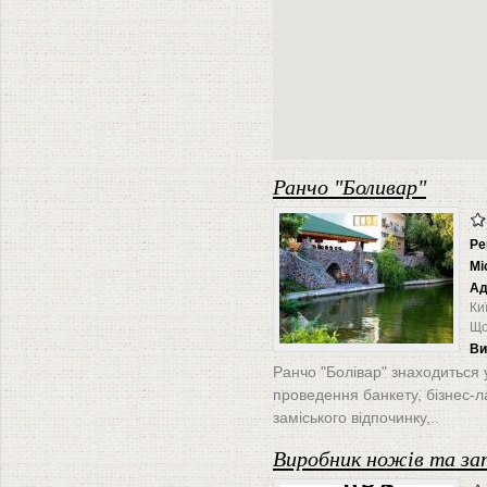
Ранчо "Боливар"
Ре
Мі
Ад
Ки
Що
Ви
Ранчо "Болівар" знаходиться 
проведення банкету, бiзнес-ла
заміського відпочинку,..
Виробник ножів та зап