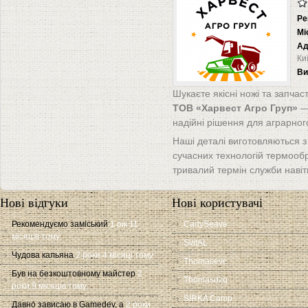
Ре
Мі
Ад
Ки
Ви
Шукаєте якісні ножі та запчас
ТОВ «Харвест Агро Груп»
— 
надійні рішення для аграрного
Наші деталі виготовляються з
сучасних технологій термооб
тривалий термін служби навіть
Нові відгуки
Нові користувачі
Рекомендуємо заміський
1 рік 11
CadySeave
місяців тому
SvitAL
Чудова кальяна
2 роки 4 місяці тому
Thomasevc
Був на безкоштовному майстер
2
Thomasdzq
роки 9 місяців тому
SIRKA Camp
Давно зависаю в Gamedev, а
2 роки