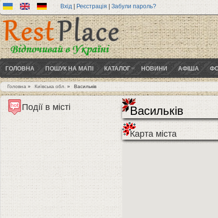
Вхід
|
Реєстрація
|
Забули пароль?
ГОЛОВНА
ПОШУК НА МАПІ
КАТАЛОГ
НОВИНИ
АФІША
ФО
Головна
»
Київська обл.
»
Васильків
Ви є тут
Події в місті
Васильків
Карта міста