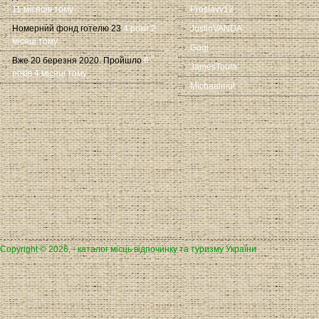
11 місяців тому
Proslavv12
Номерний фонд готелю 23
4 роки 2
JustinVANDA
місяці тому
Gogi
Вже 20 березня 2020. Пройшло
6
JamesToula
років 4 місяці тому
Michaelmut
Copyright © 2026, - каталог місць відпочинку та туризму України