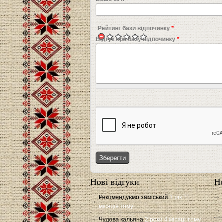
Рейтинг бази відпочинку
*
Відгук про базу відпочинку
*
Нові відгуки
Н
Рекомендуємо заміський
1 рік 11
місяців тому
Чудова кальяна
2 роки 4 місяці тому