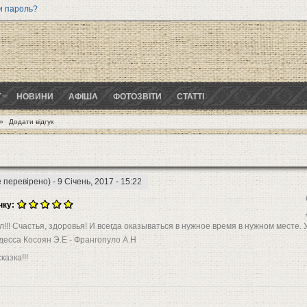
и пароль?
Г
НОВИНИ
АФІША
ФОТОЗВІТИ
СТАТТІ
»
Додати відгук
 перевірено)
- 9 Січень, 2017 - 15:22
нку:
ил!!! Счастья, здоровья! И всегда оказываться в нужное время в нужном месте.
Одесса Косоян Э.Е - Франгопуло А.Н
казка!!!