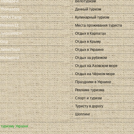
Thomasevc
Велотуризм
Thomasdzq
Дачный туризм
SIRKA Camp
Кулинарный туризм
Proslavv12
Места проживания туриста
JustinVANDA
Отдых в Карпатах
Gogi
Отдых в Крыму
JamesToula
Отдых в Украине
Michaelmut
Отдых за рубежом
Отдых на Азовском море
Отдых на Чёрном море
Праздники в Украине
Реклама туризма
Спорт и туризм
Туристу в дорогу
Шоппинг
а туризму України