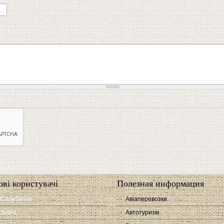
ові користувачі
Полезная информация
CadySeave
Авіаперевозки
SvitAL
Автотуризм