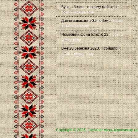
Був на безкоштовному майстер
2
роки 9 місяців тому
Давно зависаю в Gamedev, а
2 роки
11 місяців тому
Номерний фонд готелю 23
4 роки 2
місяці тому
Вже 20 березня 2020. Пройшло
6
років 4 місяці тому
Copyright © 2026, - каталог місць відпочинку т