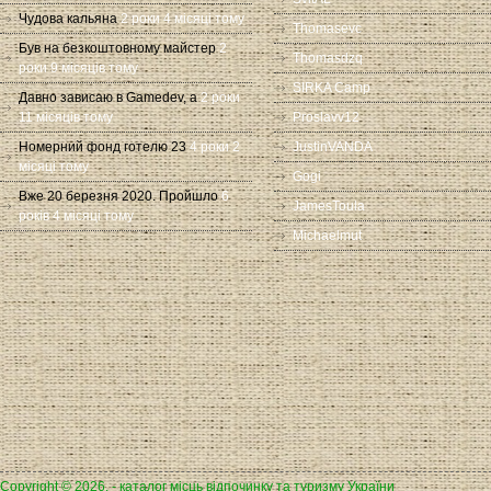
Чудова кальяна
2 роки 4 місяці тому
Thomasevc
Був на безкоштовному майстер
2
Thomasdzq
роки 9 місяців тому
SIRKA Camp
Давно зависаю в Gamedev, а
2 роки
11 місяців тому
Proslavv12
Номерний фонд готелю 23
4 роки 2
JustinVANDA
місяці тому
Gogi
Вже 20 березня 2020. Пройшло
6
JamesToula
років 4 місяці тому
Michaelmut
Copyright © 2026, - каталог місць відпочинку та туризму України