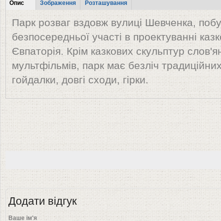
Tabs
Опис
Зображення
Розташування
(активна
Парк розваг вздовж вулиці Шевченка, поб
вкладка)
безпосередньої участі в проектуванні казк
Євпаторія. Крім казкових скульптур слов'ян
мультфільмів, парк має безліч традиційних
гойдалки, довгі сходи, гірки.
Додати відгук
Ваше ім'я