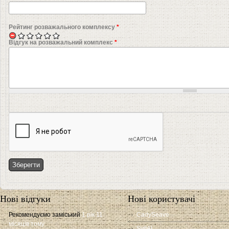
Рейтинг розважального комплексу
*
Відгук на розважальний комплекс
*
Нові відгуки
Нові користувачі
Рекомендуємо заміський
1 рік 11
CadySeave
місяців тому
SvitAL