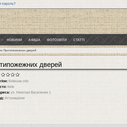
и пароль?
Г
НОВИНИ
АФІША
ФОТОЗВІТИ
СТАТТІ
зин Протипожежних дверей
отипожежних дверей
гіон:
Київська обл.
сто:
Київ
дреса:
ул. Николая Василенко 1
ид:
Аттракціони