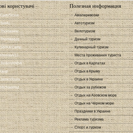
ові користувачі
Полезная информация
CadySeave
Авіаперевозки
SvitAL
Автотуризм
Thomasevc
Велотуризм
Thomasdzq
Дачный туризм
SIRKA Camp
Кулинарный туризм
Proslavv12
Места проживания туриста
JustinVANDA
Отдых в Карпатах
Gogi
Отдых в Крыму
JamesToula
Отдых в Украине
Michaelmut
Отдых за рубежом
Отдых на Азовском море
Отдых на Чёрном море
Праздники в Украине
Реклама туризма
Спорт и туризм