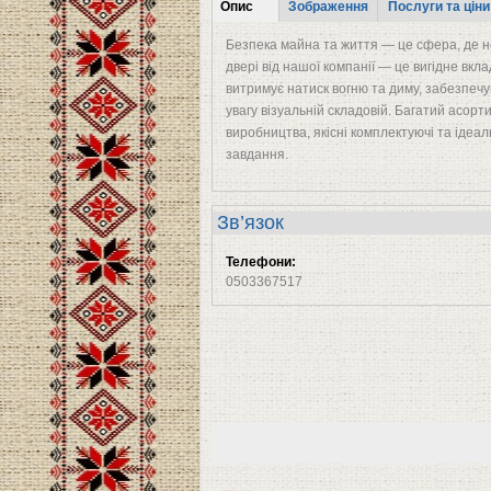
Tabs
Опис
Зображення
Послуги та ціни
(активна
Безпека майна та життя — це сфера, де не
вкладка)
двері від нашої компанії — це вигідне вк
витримує натиск вогню та диму, забезпеч
увагу візуальній складовій. Багатий асор
виробництва, якісні комплектуючі та ідеал
завдання.
Зв’язок
Телефони:
0503367517