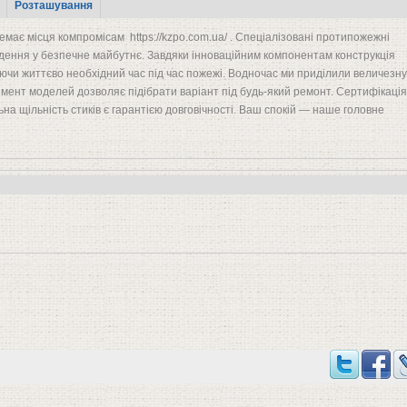
Розташування
має місця компромісам https://kzpo.com.ua/ . Спеціалізовані протипожежні
ладення у безпечне майбутнє. Завдяки інноваційним компонентам конструкція
уючи життєво необхідний час під час пожежі. Водночас ми приділили величезну
тимент моделей дозволяє підібрати варіант під будь-який ремонт. Сертифікація
ьна щільність стиків є гарантією довговічності. Ваш спокій — наше головне