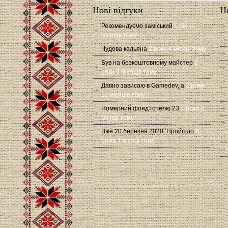
Нові відгуки
Н
Рекомендуємо заміський
1 рік 11
місяців тому
Чудова кальяна
2 роки 4 місяці тому
Був на безкоштовному майстер
2
роки 9 місяців тому
Давно зависаю в Gamedev, а
2 роки
11 місяців тому
Номерний фонд готелю 23
4 роки 2
місяці тому
Вже 20 березня 2020. Пройшло
6
років 4 місяці тому