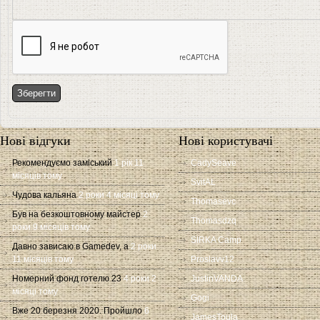
Нові відгуки
Нові користувачі
Рекомендуємо заміський
1 рік 11
CadySeave
місяців тому
SvitAL
Чудова кальяна
2 роки 4 місяці тому
Thomasevc
Був на безкоштовному майстер
2
Thomasdzq
роки 9 місяців тому
SIRKA Camp
Давно зависаю в Gamedev, а
2 роки
11 місяців тому
Proslavv12
Номерний фонд готелю 23
4 роки 2
JustinVANDA
місяці тому
Gogi
Вже 20 березня 2020. Пройшло
6
JamesToula