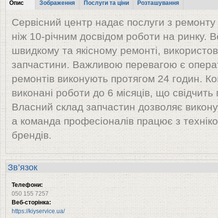
Tabs
Опис
Зображення
Послуги та ціни
Розташування
(активна
Сервісний центр надає послуги з ремонту 
вкладка)
ніж 10-річним досвідом роботи на ринку. 
швидкому та якісному ремонті, використо
запчастини. Важливою перевагою є опера
ремонтів виконують протягом 24 годин. Ко
виконані роботи до 6 місяців, що свідчить 
Власний склад запчастин дозволяє викону
а команда професіоналів працює з техніко
брендів.
Зв’язок
Телефони:
050 155 7257
Веб-сторінка:
https://kiyservice.ua/