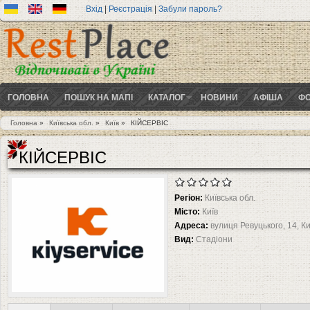
Вхід
|
Реєстрація
|
Забули пароль?
ГОЛОВНА
ПОШУК НА МАПІ
КАТАЛОГ
НОВИНИ
АФІША
ФО
Головна
»
Київська обл.
»
Київ
»
КІЙСЕРВІС
Ви є тут
КІЙСЕРВІС
Регіон:
Київська обл.
Місто:
Київ
Адреса:
вулиця Ревуцького, 14, Ки
Вид:
Стадіони