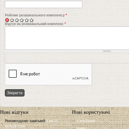
Рейтинг розважального комплексу
*
Відгук на розважальний комплекс
*
Нові відгуки
Нові користувачі
Рекомендуємо заміський
1 рік 11
CadySeave
місяців тому
SvitAL