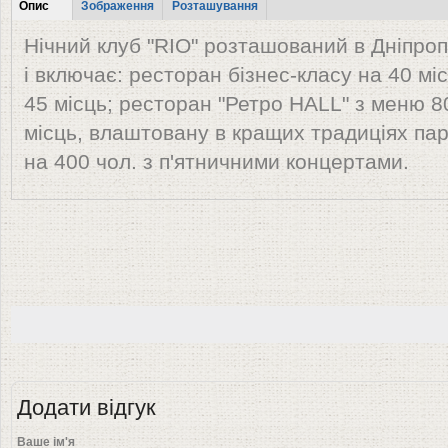
Tabs
Опис
Зображення
Розташування
(активна
Нічний клуб "RIO" розташований в Дніпроп
вкладка)
і включає: ресторан бізнес-класу на 40 мі
45 місць; ресторан "Ретро HALL" з меню 80
місць, влаштовану в кращих традиціях п
на 400 чол. з п'ятничними концертами.
Додати відгук
Ваше ім'я