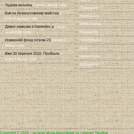
Чудова кальяна
2 роки 4 місяці тому
Thomasevc
Був на безкоштовному майстер
2
Thomasdzq
роки 9 місяців тому
SIRKA Camp
Давно зависаю в Gamedev, а
2 роки
11 місяців тому
Proslavv12
Номерний фонд готелю 23
4 роки 2
JustinVANDA
місяці тому
Gogi
Вже 20 березня 2020. Пройшло
6
JamesToula
років 4 місяці тому
Michaelmut
Copyright © 2026, - каталог місць відпочинку та туризму України