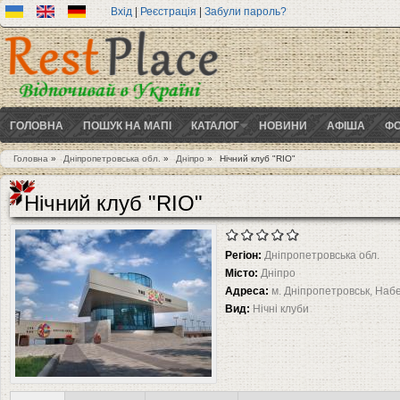
Вхід
|
Реєстрація
|
Забули пароль?
ГОЛОВНА
ПОШУК НА МАПІ
КАТАЛОГ
НОВИНИ
АФІША
ФО
Головна
»
Дніпропетровська обл.
»
Дніпро
»
Нічний клуб "RIO"
Ви є тут
Нічний клуб "RIO"
Регіон:
Дніпропетровська обл.
Місто:
Дніпро
Адреса:
м. Дніпропетровськ, Наб
Вид:
Нічні клуби