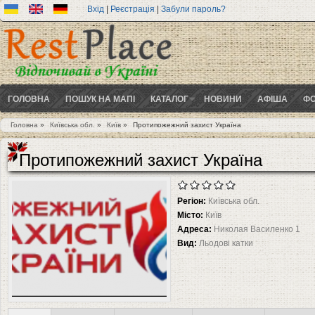
Вхід
|
Реєстрація
|
Забули пароль?
ГОЛОВНА
ПОШУК НА МАПІ
КАТАЛОГ
НОВИНИ
АФІША
ФО
Головна
»
Київська обл.
»
Київ
»
Протипожежний захист Україна
Ви є тут
Протипожежний захист Україна
Регіон:
Київська обл.
Місто:
Київ
Адреса:
Николая Василенко 1
Вид:
Льодові катки