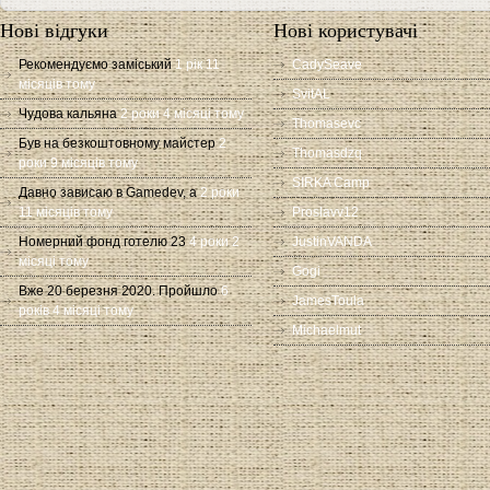
Нові відгуки
Нові користувачі
Рекомендуємо заміський
1 рік 11
CadySeave
місяців тому
SvitAL
Чудова кальяна
2 роки 4 місяці тому
Thomasevc
Був на безкоштовному майстер
2
Thomasdzq
роки 9 місяців тому
SIRKA Camp
Давно зависаю в Gamedev, а
2 роки
11 місяців тому
Proslavv12
Номерний фонд готелю 23
4 роки 2
JustinVANDA
місяці тому
Gogi
Вже 20 березня 2020. Пройшло
6
JamesToula
років 4 місяці тому
Michaelmut