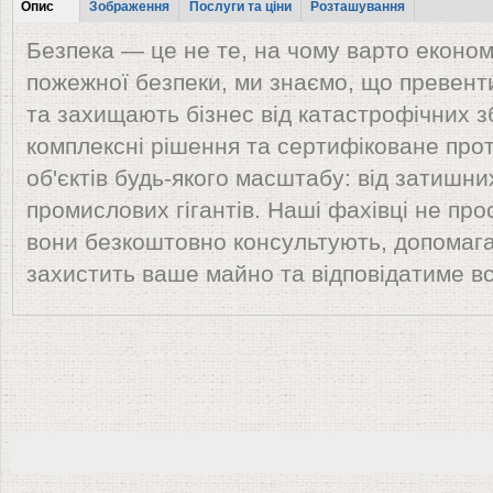
Tabs
Опис
Зображення
Послуги та ціни
Розташування
(активна
Безпека — це не те, на чому варто економ
вкладка)
пожежної безпеки, ми знаємо, що превент
та захищають бізнес від катастрофічних з
комплексні рішення та сертифіковане пр
об'єктів будь-якого масштабу: від затишни
промислових гігантів. Наші фахівці не пр
вони безкоштовно консультують, допомаг
захистить ваше майно та відповідатиме в