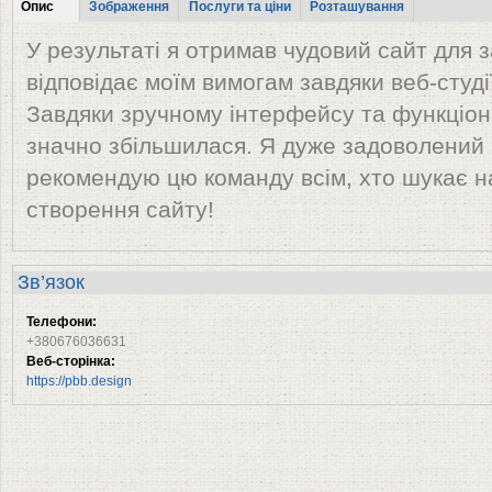
Tabs
Опис
Зображення
Послуги та ціни
Розташування
(активна
У результаті я отримав чудовий сайт для 
вкладка)
відповідає моїм вимогам завдяки веб-студії 
Завдяки зручному інтерфейсу та функціон
значно збільшилася. Я дуже задоволений 
рекомендую цю команду всім, хто шукає н
створення сайту!
Зв’язок
Телефони:
+380676036631
Веб-сторінка:
https://pbb.design