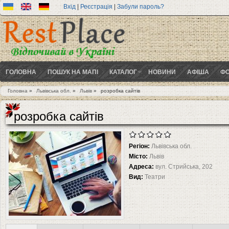
Вхід
|
Реєстрація
|
Забули пароль?
ГОЛОВНА
ПОШУК НА МАПІ
КАТАЛОГ
НОВИНИ
АФІША
ФО
Головна
»
Львівська обл.
»
Львів
»
розробка сайтів
Ви є тут
розробка сайтів
Регіон:
Львівська обл.
Місто:
Львів
Адреса:
вул. Стрийська, 202
Вид:
Театри