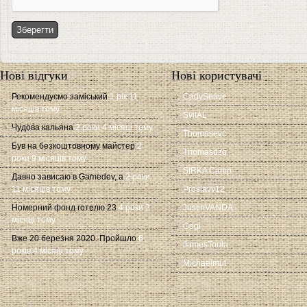
Нові відгуки
Нові користувачі
Рекомендуємо заміський
1 рік 11
CadySeave
місяців тому
SvitAL
Чудова кальяна
2 роки 4 місяці тому
Thomasevc
Був на безкоштовному майстер
2
Thomasdzq
роки 9 місяців тому
SIRKA Camp
Давно зависаю в Gamedev, а
2 роки
11 місяців тому
Proslavv12
Номерний фонд готелю 23
4 роки 2
JustinVANDA
місяці тому
Gogi
Вже 20 березня 2020. Пройшло
6
JamesToula
років 4 місяці тому
Michaelmut