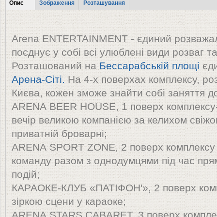
Tabs
Опис
Зображення
Розташування
(активна
вкладка)
Аrena ЕNTERTAINMENT - єдиний розважал
поєднує у собі всі улюблені види розваг т
Розташований на
Бессарабській площі
єд
Арена-Сіті.
На 4-х поверхах комплексу, ро
Києва, кожен зможе знайти собі заняття до
ARENA BEER HOUSE, 1 поверх комплексу-
вечір великою компанією за келихом свіжо
приватній броварні;
ARENA SPORT ZONE, 2 поверх комплексу 
команду разом з однодумцями під час пря
подій;
КАРАОКЕ-КЛУБ «ПАТІФОН'», 2 поверх комп
зіркою сцени у караоке;
ARENA STARS CABARET, 3 поверх комплек