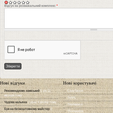
Відгук на розважальний комплекс
*
Нові відгуки
Нові користувачі
Рекомендуємо заміський
1 рік 11
CadySeave
місяців тому
SvitAL
Чудова кальяна
2 роки 4 місяці тому
Thomasevc
Був на безкоштовному майстер
2
Thomasdzq