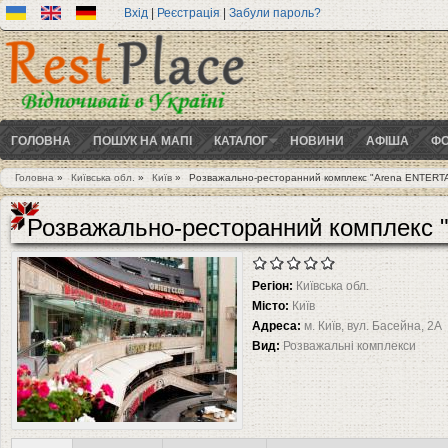
Вхід
|
Реєстрація
|
Забули пароль?
ГОЛОВНА
ПОШУК НА МАПІ
КАТАЛОГ
НОВИНИ
АФІША
ФО
Головна
»
Київська обл.
»
Київ
»
Розважально-ресторанний комплекс "Аrena ЕNTERT
Ви є тут
Розважально-ресторанний комплекс
Регіон:
Київська обл.
Місто:
Київ
Адреса:
м. Київ, вул. Басейна, 2А
Вид:
Розважальні комплекси