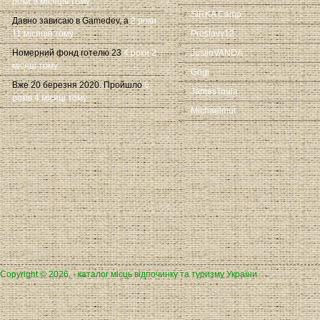
роки 9 місяців тому
SIRKA Camp
Давно зависаю в Gamedev, а
2 роки
11 місяців тому
Proslavv12
Номерний фонд готелю 23
4 роки 2
JustinVANDA
місяці тому
Gogi
Вже 20 березня 2020. Пройшло
6
JamesToula
років 4 місяці тому
Michaelmut
Copyright © 2026, - каталог місць відпочинку та туризму України