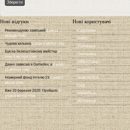
Нові відгуки
Нові користувачі
Рекомендуємо заміський
1 рік 11
CadySeave
місяців тому
SvitAL
Чудова кальяна
2 роки 4 місяці тому
Thomasevc
Був на безкоштовному майстер
2
Thomasdzq
роки 9 місяців тому
SIRKA Camp
Давно зависаю в Gamedev, а
2 роки
11 місяців тому
Proslavv12
Номерний фонд готелю 23
4 роки 2
JustinVANDA
місяці тому
Gogi
Вже 20 березня 2020. Пройшло
6
JamesToula
років 4 місяці тому
Michaelmut