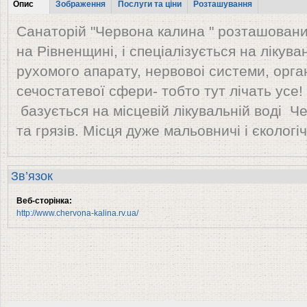
Tabs
Опис
Зображення
Послуги та ціни
Розташування
(активна
Санаторій "Червона калина " розташован
вкладка)
на Рівненщині, і спеціалізується на лікува
рухомого апарату, нервовоі системи, орга
сечостатевої сфери- тобто тут лічать усе
базується на місцевій лікувальній воді Ч
та грязів. Місця дуже мальовничі і єкологіч
Зв’язок
Веб-сторінка:
http://www.chervona-kalina.rv.ua/