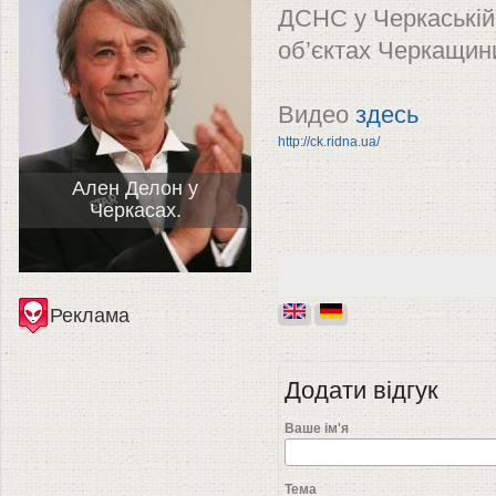
ДСНС у Черкаській 
об’єктах Черкащини
Видео
здесь
http://ck.ridna.ua/
Ален Делон у
Черкасах.
Реклама
Додати відгук
Ваше ім'я
Тема