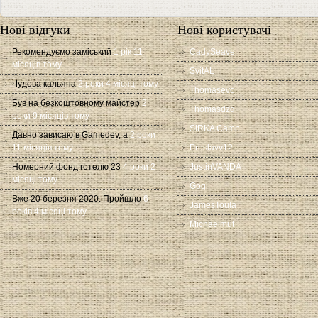
Нові відгуки
Нові користувачі
Рекомендуємо заміський
1 рік 11
CadySeave
місяців тому
SvitAL
Чудова кальяна
2 роки 4 місяці тому
Thomasevc
Був на безкоштовному майстер
2
Thomasdzq
роки 9 місяців тому
SIRKA Camp
Давно зависаю в Gamedev, а
2 роки
11 місяців тому
Proslavv12
Номерний фонд готелю 23
4 роки 2
JustinVANDA
місяці тому
Gogi
Вже 20 березня 2020. Пройшло
6
JamesToula
років 4 місяці тому
Michaelmut