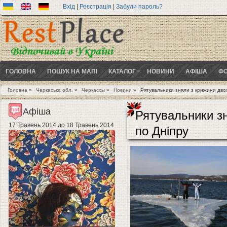
Вхід
|
Реєстрація
|
Забули пароль?
ГОЛОВНА
ПОШУК НА МАПІ
КАТАЛОГ
НОВИНИ
АФІША
ФО
Головна
»
Черкаська обл.
»
Черкассы
»
Новини
»
Рятувальники зняли з крижини двох
Ви є тут
Афіша
Рятувальники зн
17 Травень 2014
до
18 Травень 2014
по Дніпру