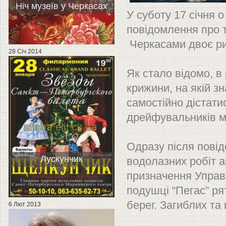
Ніч музеїв у Черкасах
У суботу 17 січня 
повідомлення про т
Черкасами двоє ри
28 Січ 2014
Як стало відомо, в 
крижини, на якій з
самостійно дістати
дрейфувальників ма
Одразу після повід
Лускунчик
водолазних робіт а
призначення Управ
подушці “Пегас” ря
берег. Загиблих та
6 Лют 2013