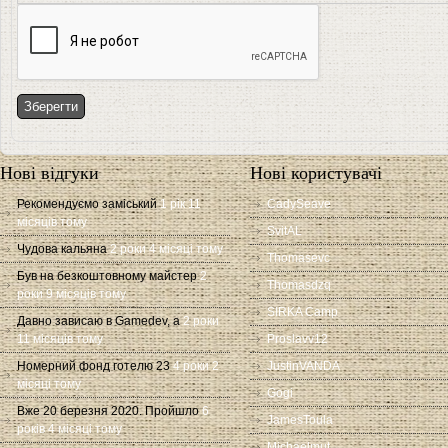
Нові відгуки
Нові користувачі
Рекомендуємо заміський
1 рік 11
CadySeave
місяців тому
SvitAL
Чудова кальяна
2 роки 4 місяці тому
Thomasevc
Був на безкоштовному майстер
2
Thomasdzq
роки 9 місяців тому
SIRKA Camp
Давно зависаю в Gamedev, а
2 роки
11 місяців тому
Proslavv12
Номерний фонд готелю 23
4 роки 2
JustinVANDA
місяці тому
Gogi
Вже 20 березня 2020. Пройшло
6
JamesToula
років 4 місяці тому
Michaelmut