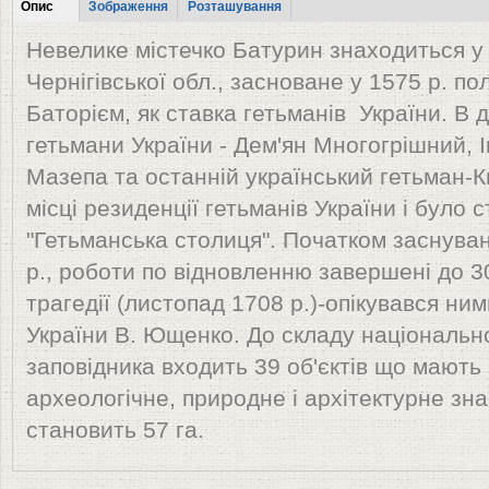
Табы
Опис
Зображення
Розташування
(активна
Невелике містечко Батурин знаходиться у
вкладка)
Чернігівської обл., засноване у 1575 р. 
Баторієм, як ставка гетьманів України. В 
гетьмани України - Дем'ян Многогрішний, 
Мазепа та останній український гетьман-
місці резиденції гетьманів України і було 
"Гетьманська столиця". Початком заснуван
р., роботи по відновленню завершені до 3
трагедії (листопад 1708 р.)-опікувався ни
України В. Ющенко. До складу національно
заповідника входить 39 об'єктів що мають
археологічне, природне і архітектурне зн
становить 57 га.