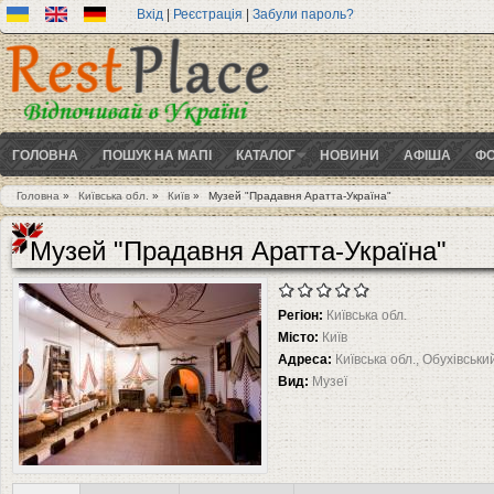
Вхід
|
Реєстрація
|
Забули пароль?
ГОЛОВНА
ПОШУК НА МАПІ
КАТАЛОГ
НОВИНИ
АФІША
ФО
Головна
»
Київська обл.
»
Київ
»
Музей "Прадавня Аратта-Україна"
Ви є тут
Музей "Прадавня Аратта-Україна"
Регіон:
Київська обл.
Місто:
Київ
Адреса:
Київська обл., Обухівськи
Вид:
Музеї