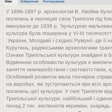
Табы
Опис
Зображення
Розташування
(активна
У 1896-1897 р. археологом В. Хвойка було 
вкладка)
поселень в околицях села Трипілля під Ки
іменували до 1939 р. "культурою мальован
культура була поширена у VІ-ІІІ тисячолітт
України, Молдавії і східної Румунії -де її
Курутень, радянськими археологами тракт
Ознаки Трипільської культури знайдені в б
Відмінною особливістю культури є виключн
заняття землеробством і скотовотством, 
Особливий розвиток мала гончарна справ
на виробах, які зустрічаються при всіх ар
поселень цієї культури. У селі Трипілля в
Трипільської культури, найбільший і єдиний
понад 2 тис. експонатів кераміки, знарядь 