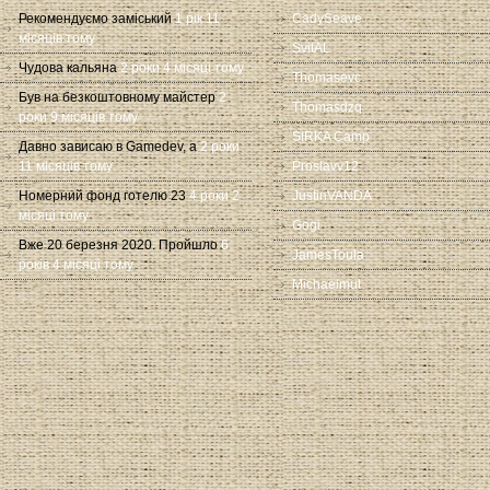
Рекомендуємо заміський
1 рік 11
CadySeave
місяців тому
SvitAL
Чудова кальяна
2 роки 4 місяці тому
Thomasevc
Був на безкоштовному майстер
2
Thomasdzq
роки 9 місяців тому
SIRKA Camp
Давно зависаю в Gamedev, а
2 роки
11 місяців тому
Proslavv12
Номерний фонд готелю 23
4 роки 2
JustinVANDA
місяці тому
Gogi
Вже 20 березня 2020. Пройшло
6
JamesToula
років 4 місяці тому
Michaelmut