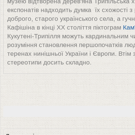
музею відтворена дерев'яна Трипільська х
експонатів надходить думка їх схожості 
доброго, старого українського села, а гу
Кафішіна в кінці XX століття піктограм
Кам
Кукутені-Трипілля можуть кардинальним 
розуміння становлення першопочатків людс
теренах нинішньої України і Європи. Втім 
стереотипи досить складно.