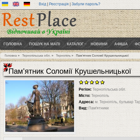
Вхід
|
Реєстрація
|
Забули пароль?
ГОЛОВНА
ПОШУК НА МАПІ
КАТАЛОГ
НОВИНИ
АФІША
ФО
Головна
»
Тернопільська обл.
»
Тернопіль
»
Пам'ятник Соломії Крушельницької
Ви є тут
Пам'ятник Соломії Крушельницької
Регіон:
Тернопільська обл.
Місто:
Тернопіль
Адреса:
м. Тернопіль, бульвар Та
Вид:
Пам'ятники