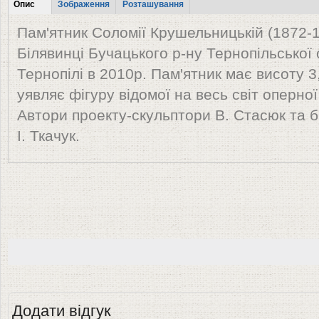
Табы
Опис
Зображення
Розташування
(активна
Пам'ятник Соломії Крушельницькій (1872-1
вкладка)
Білявинці Бучацького р-ну Тернопільської
Тернопілі в 2010р. Пам'ятник має висоту 3,
уявляє фігуру відомої на весь світ оперної
Автори проекту-скульптори В. Стасюк та б
І. Ткачук.
Додати відгук