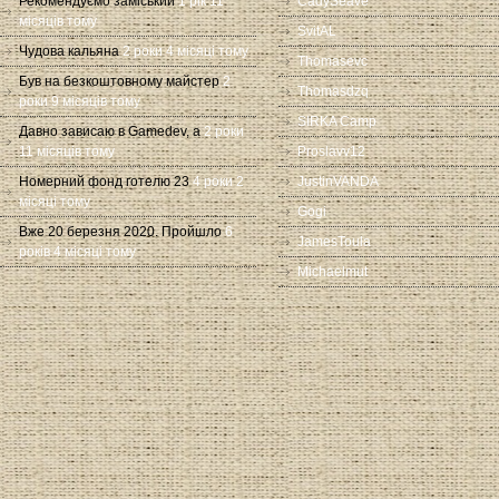
Рекомендуємо заміський
1 рік 11
CadySeave
місяців тому
SvitAL
Чудова кальяна
2 роки 4 місяці тому
Thomasevc
Був на безкоштовному майстер
2
Thomasdzq
роки 9 місяців тому
SIRKA Camp
Давно зависаю в Gamedev, а
2 роки
11 місяців тому
Proslavv12
Номерний фонд готелю 23
4 роки 2
JustinVANDA
місяці тому
Gogi
Вже 20 березня 2020. Пройшло
6
JamesToula
років 4 місяці тому
Michaelmut