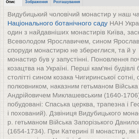
Tabs
Опис
Зображення
Розташування
(активна
Видубицький чоловічий монастир у наш ча
вкладка)
Національного ботанічного саду
НАН Украї
один з найдавніших монастирів Київа, зас
Всеволодом Ярославичем, сином Ярослава
споруди монастирю не збереглися, та й у
монастир був у запустінні. Поновлення по
козацтва на Україні. Перші кам'яні будівлі 
столітті сином козака Чигиринської сотні,
полковником, наказним гетьманом Війська
Андрійовичем Миклашевським (1640-1706).
побудовані: Спаська церква, трапезна і Геор
і похований). Дзвіниця Видубицького мон
р. гетьманом Війська Запорізького Дани
(1654-1734). При Катерині ІІ монастир, як 