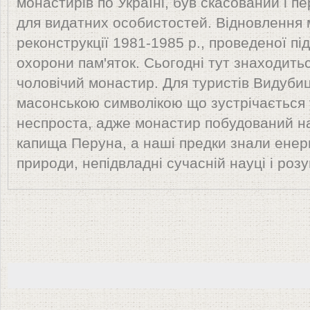
монастирів по Україні, був скасований і п
для видатних особистостей. Відновлення
реконструкції 1981-1985 р., проведеної пі
охорони пам'яток. Сьогодні тут знаходит
чоловічий монастир. Для туристів Видуби
масонською символікою що зустрічається 
неспроста, адже монастир побудований на
капища Перуна, а наші предки знали енер
природи, непідвладні сучасній науці і роз