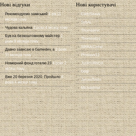
Нові відгуки
Нові користувачі
Рекомендуємо заміський
1 рік 11
CadySeave
місяців тому
SvitAL
Чудова кальяна
2 роки 4 місяці тому
Thomasevc
Був на безкоштовному майстер
2
Thomasdzq
роки 9 місяців тому
SIRKA Camp
Давно зависаю в Gamedev, а
2 роки
11 місяців тому
Proslavv12
Номерний фонд готелю 23
4 роки 2
JustinVANDA
місяці тому
Gogi
Вже 20 березня 2020. Пройшло
6
JamesToula
років 4 місяці тому
Michaelmut