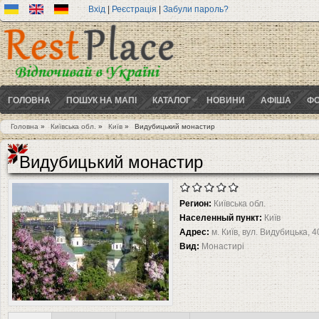
Вхід
|
Реєстрація
|
Забули пароль?
ГОЛОВНА
ПОШУК НА МАПІ
КАТАЛОГ
НОВИНИ
АФІША
ФО
Головна
»
Київська обл.
»
Київ
»
Видубицький монастир
Ви є тут
Видубицький монастир
Регион:
Київська обл.
Населенный пункт:
Київ
Адрес:
м. Київ, вул. Видубицька, 4
Вид:
Монастирі