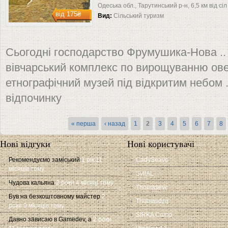
Одеська обл., Тарутинський р-н, 6,5 км від с
від
175₴
Вид:
Сільський туризм
Сьогодні господарство Фрумушика-Нова ..
вівчарський комплекс по вирощуванню овец
етнографічний музей під відкритим небом .
відпочинку
Сторінки
« перша
‹ назад
1
2
3
4
5
6
7
8
Нові відгуки
Нові користувачі
Рекомендуємо заміський
1 рік 11
CadySeave
місяців тому
SvitAL
Чудова кальяна
2 роки 4 місяці тому
Thomasevc
Був на безкоштовному майстер
2
Thomasdzq
роки 9 місяців тому
SIRKA Camp
Давно зависаю в Gamedev, а
2 роки