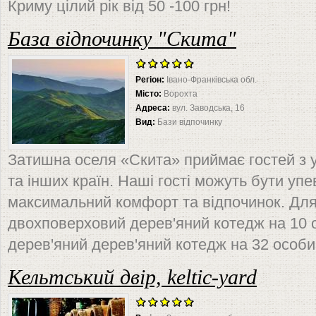
Криму цілий рік від 50 -100 грн!
База відпочинку "Скита"
Регіон:
Івано-Франківська обл.
Місто:
Ворохта
Адреса:
вул. Заводська, 16
Вид:
Бази відпочинку
Затишна оселя «Скита» приймає гостей з усі
та інших країн. Наші гості можуть бути уп
максимальний комфорт та відпочинок. Дл
двохповерховий дерев'яний котедж на 10 
дерев'яний дерев'яний котедж на 32 особи
Кельтський двір, keltic-yard