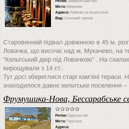
Регіон:
Закарпатська обл.
Місто:
Мукачево
Адреса:
Ловачка за епіцентром
Вид:
Сільський туризм
Старовинний підвал довжиною в 45 м. розт
Ловачка, що височіє над м. Мукачево, на т
“Кельтський двір під Ловачкою” . На схилах
вирощували з 14 ст..
Тут досі збереглися старі кам’яні тераси.
знаходилося давнє кельтське поселення – 
Фрумушика-Нова, Бессарабське с
Регіон:
Одеська обл.
Місто:
Тарутино
Адреса: