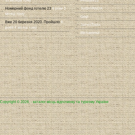
11 місяців тому
Proslavv12
Номерний фонд готелю 23
4 роки 2
JustinVANDA
місяці тому
Gogi
Вже 20 березня 2020. Пройшло
6
JamesToula
років 4 місяці тому
Michaelmut
Copyright © 2026, - каталог місць відпочинку та туризму України