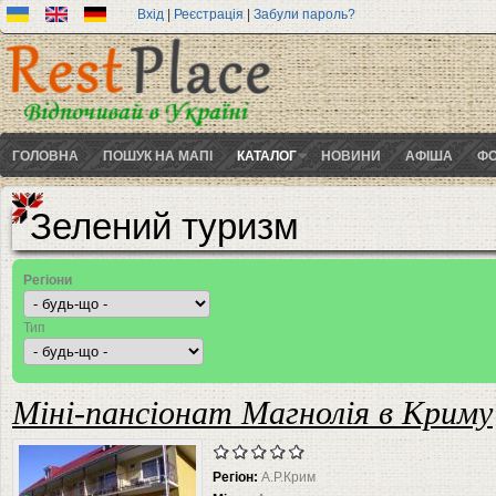
Вхід
|
Реєстрація
|
Забули пароль?
ГОЛОВНА
ПОШУК НА МАПІ
КАТАЛОГ
НОВИНИ
АФІША
ФО
Зелений туризм
Регіони
Тип
Міні-пансіонат Магнолія в Криму
Регіон:
А.Р.Крим