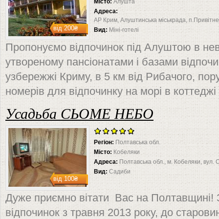
Місто:
Алушта
Адреса:
АР Крим, Алуштинська міськрада, п.Привітне,
від
200₴
Вид:
Міні-готелі
Пропонуємо відпочинок під Алуштою в нев
утвореному пансіонатами і базами відпочи
узбережжі Криму, в 5 км від Рибачого, пор
номерів для відпочинку на морі в коттеджі
Усадьба СЬОМЕ НЕБО
Регіон:
Полтавська обл.
Місто:
Кобеляки
Адреса:
Полтавська обл., м. Кобеляки, вул.
Вид:
Садиби
від
100₴
Дуже приємно вітати Вас на Полтавщині!
відпочинок з травня 2013 року, до старови