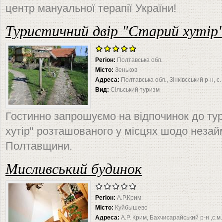
центр мануальної терапії України!
Туристичний двір "Старий хутір
Регіон:
Полтавська обл.
Місто:
Зеньков
Адреса:
Полтавська обл., Зінківсський р-н, с
Вид:
Сільський туризм
Гостинно запрошуємо на відпочинок до ту
хутір" розташованого у місцях шодо неза
Полтавщини.
Мисливський будинок
Регіон:
А.Р.Крим
Місто:
Куйбышево
Адреса:
А.Р. Крим, Бахчисарайський р-н ,с.м