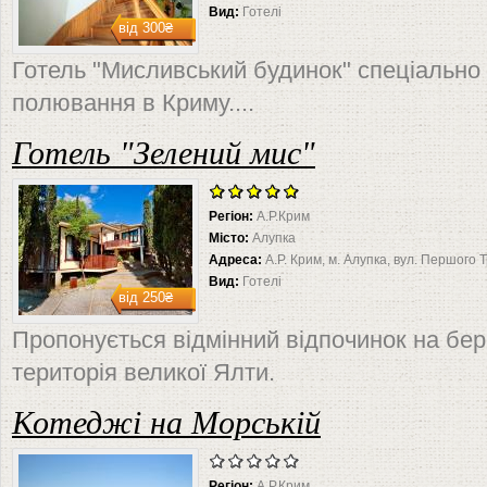
Вид:
Готелі
від
300₴
Готель "Мисливський будинок" спеціально 
полювання в Криму....
Готель "Зелений мис"
Регіон:
А.Р.Крим
Місто:
Алупка
Адреса:
А.Р. Крим, м. Алупка, вул. Першого 
Вид:
Готелі
від
250₴
Пропонується відмінний відпочинок на бер
територія великої Ялти.
Котеджі на Морській
Регіон:
А.Р.Крим