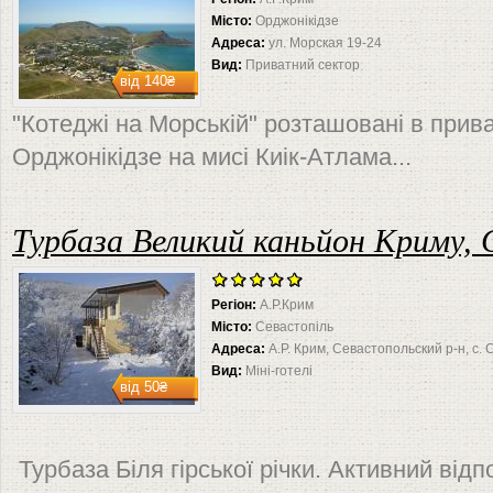
Місто:
Орджонікідзе
Адреса:
ул. Морская 19-24
Вид:
Приватний сектор
від
140₴
"Котеджі на Морській" розташовані в прив
Орджонікідзе на мисі Киік-Атлама...
Турбаза Великий каньйон Криму, 
Регіон:
А.Р.Крим
Місто:
Севастопіль
Адреса:
А.Р. Крим, Севастопольский р-н, с. 
Вид:
Міні-готелі
від
50₴
Турбаза Біля гірської річки. Активний відп