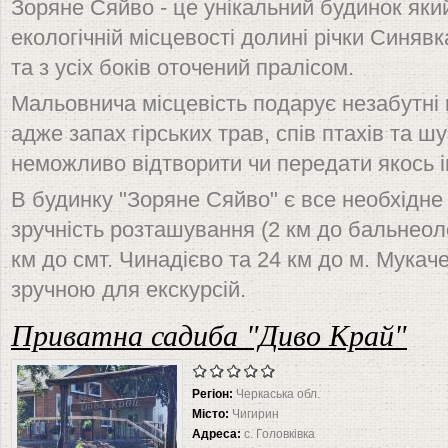
Зоряне Сяйво - це унікальний будинок як
екологічній місцевості долині річки Синявк
та з усіх боків оточений пралісом.
Мальовнича місцевість подарує незабутні 
адже запах гірських трав, спів птахів та ш
неможливо відтворити чи передати якось 
В будинку "Зоряне Сяйво" є все необхідне
зручність розташування (2 км до бальнеоло
км до смт. Чинадієво та 24 км до м. Мукач
зручною для екскурсій.
Приватна садиба "Диво Край"
Регіон:
Черкаська обл.
Місто:
Чигирин
Адреса:
с. Головківка