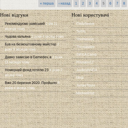
Сторінки
« перша
‹ назад
1
2
3
4
5
6
7
8
Нові відгуки
Нові користувачі
Рекомендуємо заміський
1 рік 11
CadySeave
місяців тому
SvitAL
Чудова кальяна
2 роки 4 місяці тому
Thomasevc
Був на безкоштовному майстер
2
Thomasdzq
роки 9 місяців тому
SIRKA Camp
Давно зависаю в Gamedev, а
2 роки
11 місяців тому
Proslavv12
Номерний фонд готелю 23
4 роки 2
JustinVANDA
місяці тому
Gogi
Вже 20 березня 2020. Пройшло
6
JamesToula
років 4 місяці тому
Michaelmut