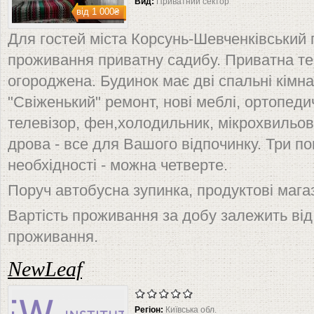
Вид:
Приватний сектор
від
1 000₴
Для гостей міста Корсунь-Шевченківський
проживання приватну садибу. Приватна те
огороджена. Будинок має дві спальні кімнат
"Свіженький" ремонт, нові меблі, ортопедич
телевізор, фен,холодильник, мікрохвильова
дрова - все для Вашого відпочинку. Три пов
необхідності - можна четверте.
Поруч автобусна зупинка, продуктові магаз
Вартість проживання за добу залежить від к
проживання.
NewLeaf
Регіон:
Київська обл.