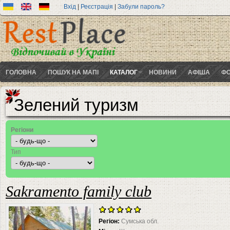
Вхід
|
Реєстрація
|
Забули пароль?
ГОЛОВНА
ПОШУК НА МАПІ
КАТАЛОГ
НОВИНИ
АФІША
ФО
Зелений туризм
Регіони
Тип
Sakramento family club
Регіон:
Сумська обл.