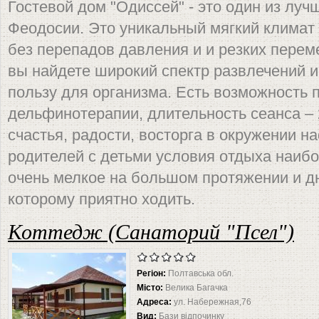
Гостевой дом "Одиссей" - это один из лу
Феодосии. Это уникальный мягкий климат
без перепадов давления и и резких перем
вы найдете широкий спектр развлечений 
пользу для организма. Есть возможность 
дельфинотерапии, длительность сеанса – 
счастья, радости, восторга в окружении 
родителей с детьми условия отдыха наиб
очень мелкое на большом протяжении и дно
которому приятно ходить.
Коттедж (Санаторий "Псел")
Регіон:
Полтавська обл.
Місто:
Велика Багачка
Адреса:
ул. Набережная,76
Вид:
Бази відпочинку