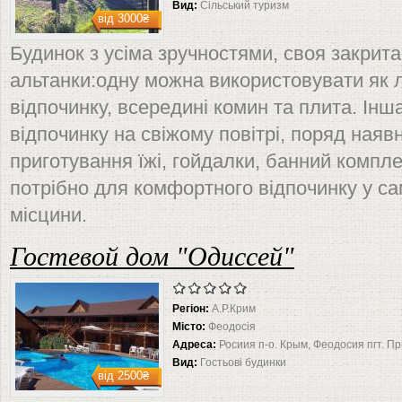
Вид:
Сільський туризм
від
3000₴
Будинок з усіма зручностями, своя закрита 
альтанки:одну можна використовувати як л
відпочинку, всередині комин та плита. Ін
відпочинку на свіжому повітрі, поряд наяв
приготування їжі, гойдалки, банний компл
потрібно для комфортного відпочинку у са
місцини.
Гостевой дом "Одиссей"
Регіон:
А.Р.Крим
Місто:
Феодосія
Адреса:
Росиия п-о. Крым, Феодосия пгт. Пр
Вид:
Гостьові будинки
від
2500₴