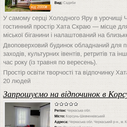
Вид:
Садиби
від
2000₴
У самому серці Холодного Яру в урочищі 
гостинний простір Хата Скраю — місце для
міської біганини і налаштований на близьк
Двоповерховий будинок обладнаний для пр
заходів, культурних івентів, ретритів та і
час року (із травня по вересень).
Простір освіти творчості та відпочинку Ха
20 людей
Запрошуємо на відпочинок в Корс
Регіон:
Черкаська обл.
Місто:
Корсунь-Шевченківський
Адреса:
Черкаська обл. Черкаський р-н., м.