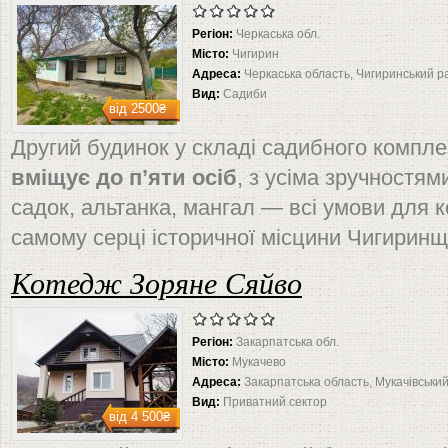
Регіон:
Черкаська обл.
Місто:
Чигирин
Адреса:
Черкаська область, Чигиринський ра
Вид:
Садиби
від
2500₴
Другий будинок у складі садибного компл
вміщує до п’яти осіб
, з усіма зручностям
садок, альтанка, мангал — всі умови для 
самому серці історичної місцини Чигиринщ
Котедж Зоряне Сяйво
Регіон:
Закарпатська обл.
Місто:
Мукачево
Адреса:
Закарпатська область, Мукачівський
Вид:
Приватний сектор
від
4 500₴