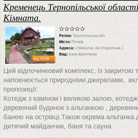
Кременець Тернопільської області
Кімната.
Регіон:
Тернопільська обл.
Місто:
Почаїв
Адреса:
с.Кімнатка, вул.Радянська,1
Вид:
Бази відпочинку
від
650₴
Цей відпочинковий комплекс, із закритою
наповнюється природніми джерелами, вкл
пропозиції:
Котедж з каміном і великою залою, котедж
деревяний будинок з альтанкою , деревяни
банею на острівці.Також окрема альтанка 
дитячий майданчик, баня та сауна.