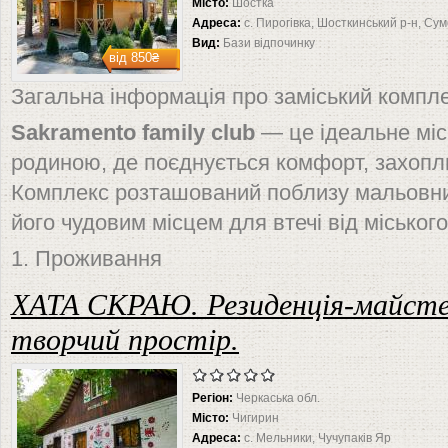
Місто:
Шостка
Адреса:
с. Пирогівка, Шосткинський р-н, Су
Вид:
Бази відпочинку
від
850₴
Загальна інформація про заміський компле
Sakramento family club
— це ідеальне міс
родиною, де поєднується комфорт, захопл
Комплекс розташований поблизу мальовнич
його чудовим місцем для втечі від міськог
1. Проживання
ХАТА СКРАЮ. Резиденція-майстер
творчий простір.
Регіон:
Черкаська обл.
Місто:
Чигирин
Адреса:
с. Мельники, Чучупаків Яр