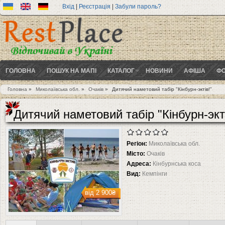
Вхід
|
Реєстрація
|
Забули пароль?
ГОЛОВНА
ПОШУК НА МАПІ
КАТАЛОГ
НОВИНИ
АФІША
ФО
Головна
»
Миколаївська обл.
»
Очаків
»
Дитячий наметовий табір "Кінбурн-эктів!"
Ви є тут
Дитячий наметовий табір "Кінбурн-экті
Регіон:
Миколаївська обл.
Місто:
Очаків
Адреса:
Кінбурнська коса
Вид:
Кемпінги
від
2 900₴