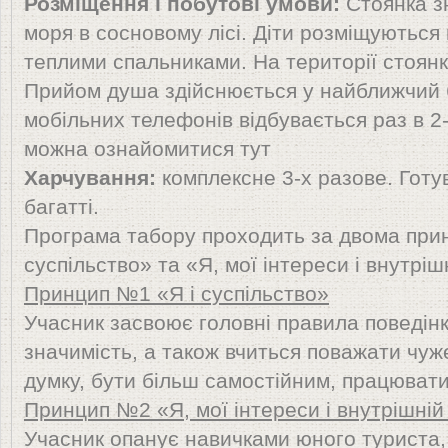
Розміщення і побутові умови:
Стоянка зн
моря в сосновому лісі. Діти розміщуються 
теплими спальниками. На території стоянк
Прийом душа здійснюється у найближчий б
мобільних телефонів відбувається раз в 2-
можна ознайомитися тут
Харчування:
комплексне 3-х разове. Готу
багатті.
Програма табору проходить за двома прин
суспільство» та «Я, мої інтереси і внутрішн
Принцип №1 «Я і суспільство»
Учасник засвоює головні правила поведінки
значимість, а також вчиться поважати чуж
думку, бути більш самостійним, працювати
Принцип №2 «Я, мої інтереси і внутрішній 
Учасник опанує навичками юного туриста,