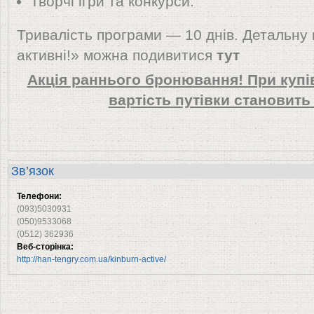
Творчі ігри та конкурси.
Тривалість програми — 10 днів. Детальну 
активні!» можна подивитися
тут
Акція раннього бронювання! При купів
вартість путівки становить 
Зв’язок
Телефони:
(093)5030931
(050)9533068
(0512) 362936
Веб-сторінка:
http://han-tengry.com.ua/kinburn-active/