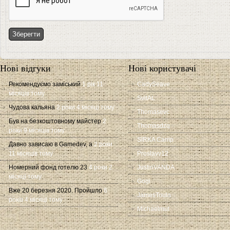
Нові відгуки
Нові користувачі
Рекомендуємо заміський
1 рік 11
CadySeave
місяців тому
SvitAL
Чудова кальяна
2 роки 4 місяці тому
Thomasevc
Був на безкоштовному майстер
2
Thomasdzq
роки 9 місяців тому
SIRKA Camp
Давно зависаю в Gamedev, а
2 роки
11 місяців тому
Proslavv12
Номерний фонд готелю 23
4 роки 2
JustinVANDA
місяці тому
Gogi
Вже 20 березня 2020. Пройшло
6
JamesToula
років 4 місяці тому
Michaelmut