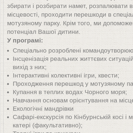
збирати і розбирати намет, розпалювати в
місцевості, проходити перешкоди в спеці
мотузяному парку. Крім того, ми допомож
потенціал Вашої дитини.
У програмі:
Спеціально розроблені командоутворюю
Інсценізація реальних життєвих ситуацій
вихід з них;
Інтерактивні колективні ігри, квести;
Проходження перешкод у мотузяному па
Купання в теплих водах Чорного моря;
Навчання основам орієнтування на місце
Екологічні мандрівки
Сафарі-екскурсія по Кінбурнській косі і 
катері (факультативно);