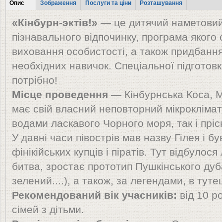
Tabs
Опис
Зображення
Послуги та ціни
Розташування
(активна
«Кінбурн-эктів!»
— це дитячий наметовий
вкладка)
пізнавального відпочинку, програма якого
виховання особистості, а також придбання
необхідних навичок. Спеціальної підготовк
потрібно!
Місце проведення
— Кінбурнська Коса, 
має свій власний неповторний мікрокліма
водами ласкавого Чорного моря, так і пріс
У давні часи півострів мав назву Гілея і 
фінікійських купців і піратів. Тут відбуло
битва, зростає прототип Пушкінського дуба
зелений....), а також, за легендами, в тут
Рекомендований вік учасників:
від 10 р
сімей з дітьми.