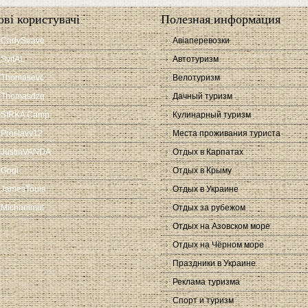
ові користувачі
Полезная информация
CadySeave
Авіаперевозки
SvitAL
Автотуризм
Thomasevc
Велотуризм
Thomasdzq
Дачный туризм
SIRKA Camp
Кулинарный туризм
Proslavv12
Места проживания туриста
JustinVANDA
Отдых в Карпатах
Gogi
Отдых в Крыму
JamesToula
Отдых в Украине
Michaelmut
Отдых за рубежом
Отдых на Азовском море
Отдых на Чёрном море
Праздники в Украине
Реклама туризма
Спорт и туризм