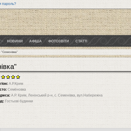
и пароль?
Г
НОВИНИ
АФІША
ФОТОЗВІТИ
СТАТТІ
м "Семенівка"
івка"
гіон:
А.Р.Крим
сто:
Семёновка
дреса:
А.Р. Крим, Ленінський р-н, с. Семенівка, вул.Набережна
ид:
Гостьові будинки