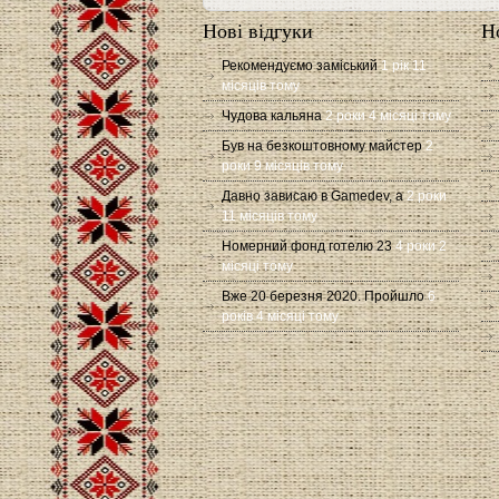
Нові відгуки
Н
Рекомендуємо заміський
1 рік 11
місяців тому
Чудова кальяна
2 роки 4 місяці тому
Був на безкоштовному майстер
2
роки 9 місяців тому
Давно зависаю в Gamedev, а
2 роки
11 місяців тому
Номерний фонд готелю 23
4 роки 2
місяці тому
Вже 20 березня 2020. Пройшло
6
років 4 місяці тому