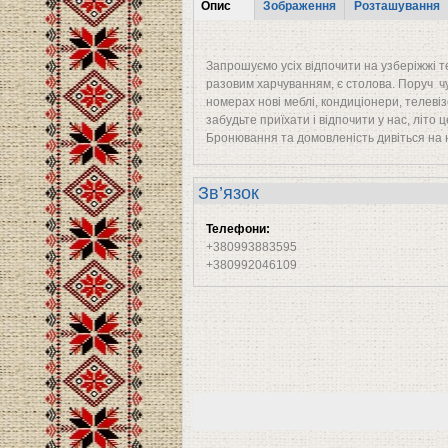
Tabs
Опис
Зображення
Розташування
(активна
вкладка)
Запрошуємо усіх відпочити на узберіжжі т
разовим харчуванням, є столова. Поруч чуд
номерах нові меблі, кондиціонери, телеві
забудьте приїхати і відпочити у нас, літо
Бронювання та домовленість дивіться на 
Зв’язок
Телефони:
+380993883595
+380992046109