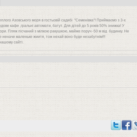
еплого Азовського моря в гостьовій садибі "Семенівка"! Приймаємо з 3-х
ове кафе ,гральні автомати, батут. Для дітей до 5 років 50% знижка! У
зори. Пляж пісчаний з мілкою ракушкою, майже поруч -50 м від будинку. Не
 це неначе маленьке жиитя, тож нехай воно буде незабутнім!!!
нашому сайті.